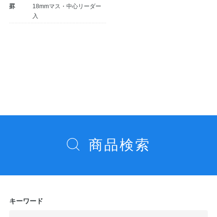
罫
18mmマス・中心リーダー
入
投
稿
ナ
ビ
ゲ
ー
商品検索
シ
ョ
ン
キーワード