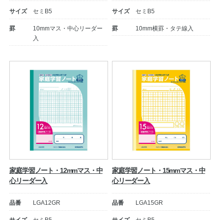
サイズ
セミB5
サイズ
セミB5
罫
10mmマス・中心リーダー
罫
10mm横罫・タテ線入
入
教職員の皆さまへ
法人のお客様へ
家庭学習ノート・12mmマス・中
家庭学習ノート・15mmマス・中
心リーダー入
心リーダー入
OEMご希望の方へ
品番
LGA12GR
品番
LGA15GR