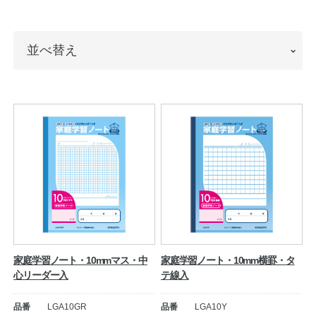
ノートの豆知識
並
並べ替え
探求・自主学習のすすめ
べ
工場フォトツアー
替
え
アンケート
公式オンラインショップ
企業情報
SDGsと未来
カタログ
お知らせ
家庭学習ノート・10mmマス・中
家庭学習ノート・10mm横罫・タ
心リーダー入
テ線入
お問い合わせ
プライバシーポリシー
品番
LGA10GR
品番
LGA10Y
English