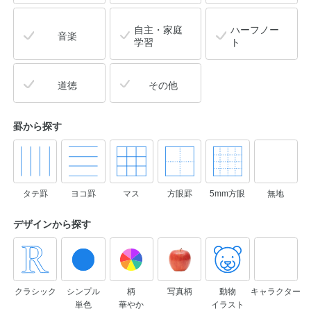
自主・家庭
ハーフノー
音楽
学習
ト
道徳
その他
罫から探す
タテ罫
ヨコ罫
マス
方眼罫
5mm方眼
無地
デザインから
探す
クラシック
シンプル
柄
写真柄
動物
キャラクター
単色
華やか
イラスト