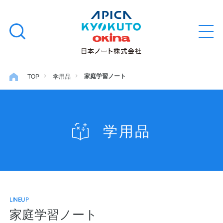
本
学習帳
検
文
メ
索
ニ
へ
ュ
す
ス
ー
学用品
を
る
キ
家庭学習ノート
TOP
学用品
開
閉
ッ
ノート・メモ
プ
学用品
ファイル・バインダー
日用・事務用品
LINEUP
特集・コラム
家庭学習ノート