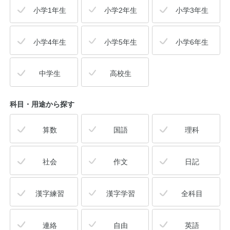
小学1年生
小学2年生
小学3年生
公式アカウント
小学4年生
小学5年生
小学6年生
日本ノート
中学生
高校生
科目・用途
から探す
算数
国語
理科
社会
作文
日記
漢字練習
漢字学習
全科目
連絡
自由
英語