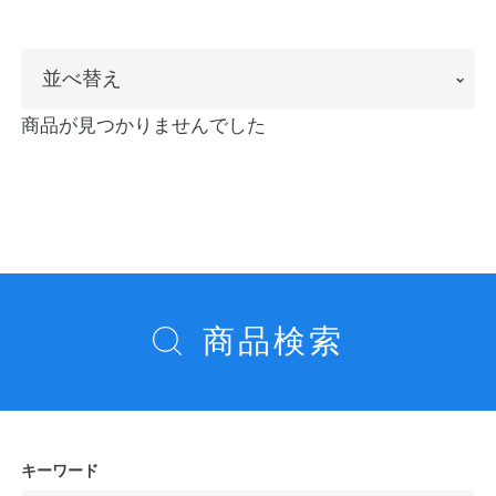
ノートの豆知識
並
並べ替え
探求・自主学習のすすめ
べ
商品が見つかりませんでした
工場フォトツアー
替
え
アンケート
公式オンラインショップ
商品検索
企業情報
SDGsと未来
カタログ
お知らせ
お問い合わせ
プライバシーポリシー
キーワード
English