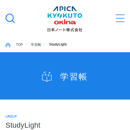
本
学習帳
検
文
メ
索
ニ
へ
ュ
す
ス
ー
学用品
を
る
キ
StudyLight
TOP
学習帳
開
閉
ッ
ノート・メモ
プ
学習帳
ファイル・バインダー
日用・事務用品
LINEUP
特集・コラム
StudyLight