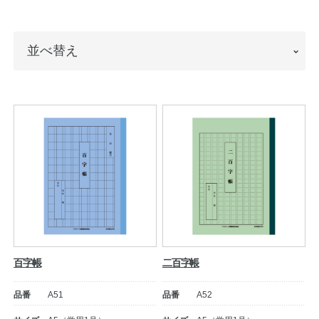
ノートの豆知識
並
並べ替え
探求・自主学習のすすめ
べ
工場フォトツアー
替
え
アンケート
公式オンラインショップ
企業情報
SDGsと未来
カタログ
お知らせ
百字帳
二百字帳
お問い合わせ
プライバシーポリシー
品番
A51
品番
A52
English