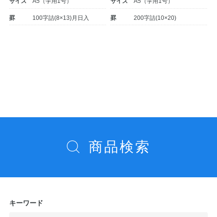
サイズ
A5（学用1号）
サイズ
A5（学用1号）
罫
100字詰(8×13)月日入
罫
200字詰(10×20)
投
稿
ナ
ビ
教職員の皆さまへ
ゲ
ー
商品検索
法人のお客様へ
シ
ョ
ン
OEMご希望の方へ
キーワード