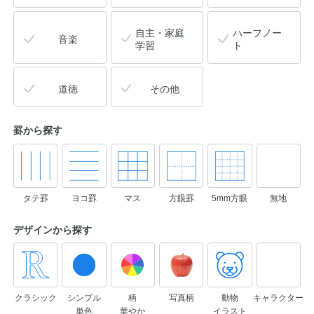
自主・家庭
ハーフノー
音楽
学習
ト
道徳
その他
罫から探す
タテ罫
ヨコ罫
マス
方眼罫
5mm方眼
無地
デザインから
探す
クラシック
シンプル
柄
写真柄
動物
キャラクター
単色
華やか
イラスト