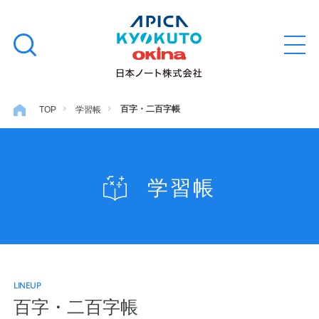
本
学習帳
検
文
メ
索
ニ
へ
ュ
す
ス
ー
学用品
を
る
キ
百字・二百字帳
TOP
学習帳
開
閉
ッ
ノート・メモ
プ
学習帳
ファイル・バインダー
日用・事務用品
LINEUP
特集・コラム
百字・二百字帳