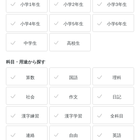
小学1年生
小学2年生
小学3年生
小学4年生
小学5年生
小学6年生
中学生
高校生
科目・用途
から探す
算数
国語
理科
社会
作文
日記
漢字練習
漢字学習
全科目
連絡
自由
英語