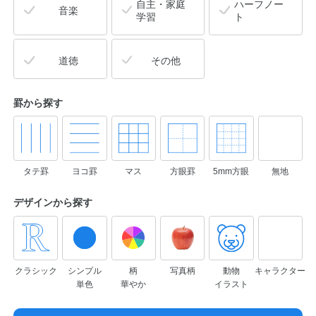
自主・家庭
ハーフノー
音楽
学習
ト
道徳
その他
罫から探す
タテ罫
ヨコ罫
マス
方眼罫
5mm方眼
無地
デザインから
探す
クラシック
シンプル
柄
写真柄
動物
キャラクター
単色
華やか
イラスト