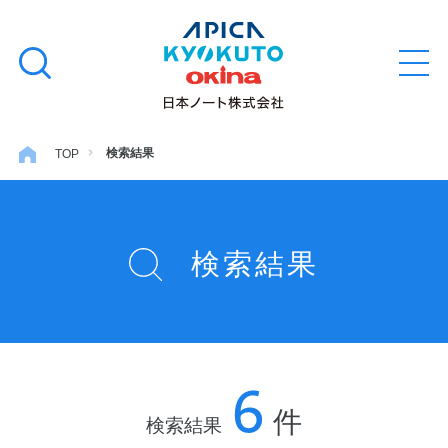
本
学習帳
検
文
メ
索
ニ
へ
ュ
す
ス
ー
学用品
を
る
キ
検索結果
TOP
開
閉
ッ
ノート・メモ
プ
検索結果
ファイル・バインダー
日用・事務用品
6
特集・コラム
件
検索結果