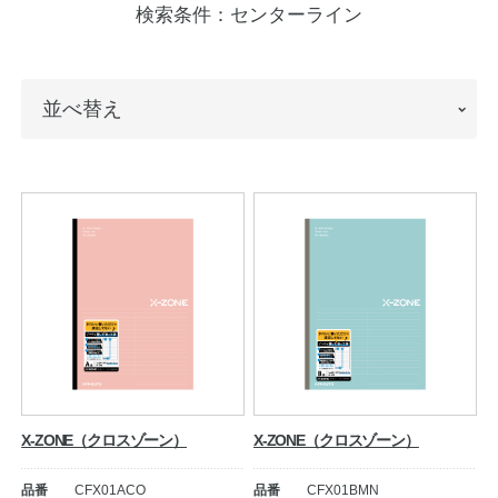
検索条件：
センターライン
ノートの豆知識
探求・自主学習のすすめ
並
並べ替え
工場フォトツアー
べ
替
アンケート
え
公式オンラインショップ
企業情報
SDGsと未来
カタログ
お知らせ
お問い合わせ
プライバシーポリシー
X-ZONE（クロスゾーン）
X-ZONE（クロスゾーン）
English
品番
CFX01ACO
品番
CFX01BMN