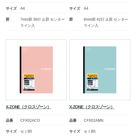
サイズ
A4
サイズ
A4
罫
7mm罫 36行 止罫 センター
罫
6mm罫 42行 止罫 センター
ライン入
ライン入
教職員の皆さまへ
法人のお客様へ
X-ZONE（クロスゾーン）
X-ZONE（クロスゾーン）
OEMご希望の方へ
品番
CFX02ACO
品番
CFX02AMN
サイズ
セミB5
サイズ
セミB5