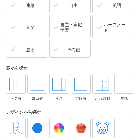
連絡
自由
英語
自主・家庭
ハーフノー
音楽
学習
ト
道徳
その他
罫から探す
タテ罫
ヨコ罫
マス
方眼罫
5mm方眼
無地
デザインから
探す