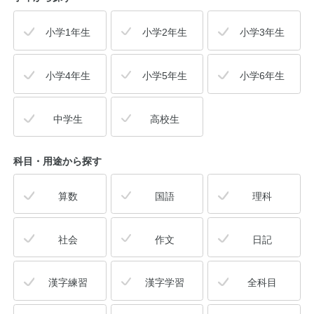
小学1年生
小学2年生
小学3年生
公式アカウント
日本ノート
小学4年生
小学5年生
小学6年生
中学生
高校生
科目・用途
から探す
算数
国語
理科
社会
作文
日記
漢字練習
漢字学習
全科目