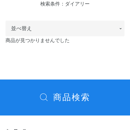
検索条件：
ダイアリー
ノートの豆知識
探求・自主学習のすすめ
並
並べ替え
工場フォトツアー
べ
商品が見つかりませんでした
替
アンケート
え
公式オンラインショップ
企業情報
SDGsと未来
商品検索
カタログ
お知らせ
お問い合わせ
プライバシーポリシー
English