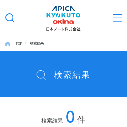
本
学習帳
検
文
メ
索
ニ
へ
ュ
す
ス
ー
学用品
を
る
キ
検索結果
TOP
開
閉
ッ
ノート・メモ
プ
検索結果
ファイル・バインダー
日用・事務用品
0
特集・コラム
件
検索結果