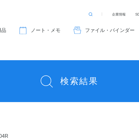
企業情報
S
検
索
す
用品
ノート・メモ
ファイル・バインダー
る
検索結果
04R