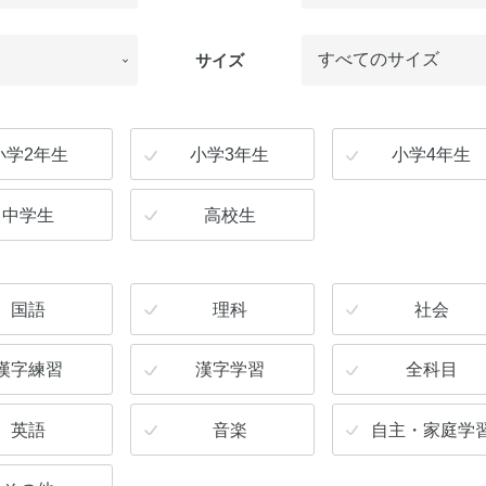
サイズ
小学2年生
小学3年生
小学4年生
中学生
高校生
国語
理科
社会
漢字練習
漢字学習
全科目
英語
音楽
自主・家庭学