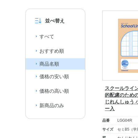
並べ替え
すべて
おすすめ順
商品名順
価格の安い順
スクールライン
価格の高い順
的配慮のための
じれんしゅう 
新商品のみ
ー入
品番
LGG04R
サイズ
セミB5（学