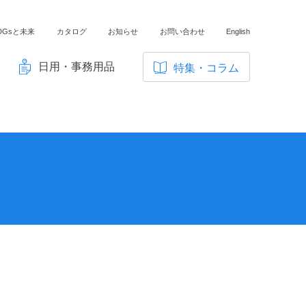
DGsと未来
カタログ
お知らせ
お問い合わせ
English
日用・事務用品
特集・コラム
サ
イ
ノートの豆知識
ト
探求・自主学習のすすめ
内
メ
工場フォトツアー
ニ
アンケート
ュ
ー