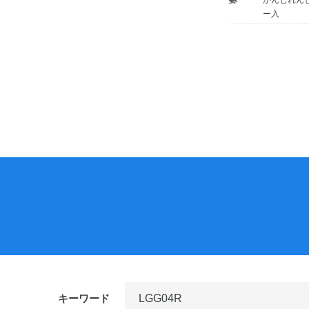
罫
かんじれん
ー入
投
稿
ナ
ビ
ゲ
ー
シ
ョ
ン
キーワード