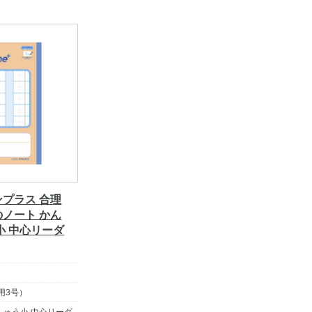
プラス 合理
ノート かん
小 中心リーダ
用3号）