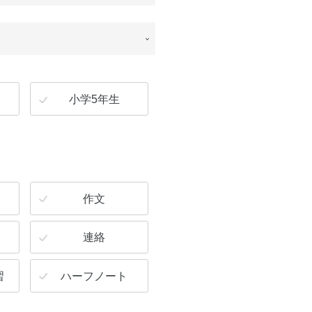
小学5年生
作文
連絡
習
ハーフノート