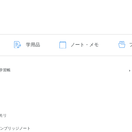
学用品
ノート・メモ
学習帳
モリ
ge/ケンブリッジノート