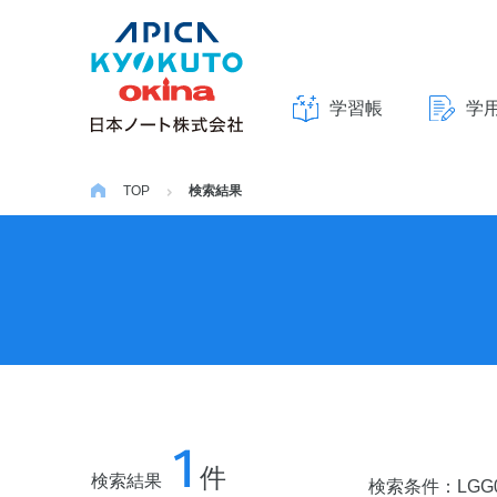
学習帳
学
本
文
TOP
検索結果
へ
ス
キ
ッ
プ
1
件
検索結果
検索条件：
LGG