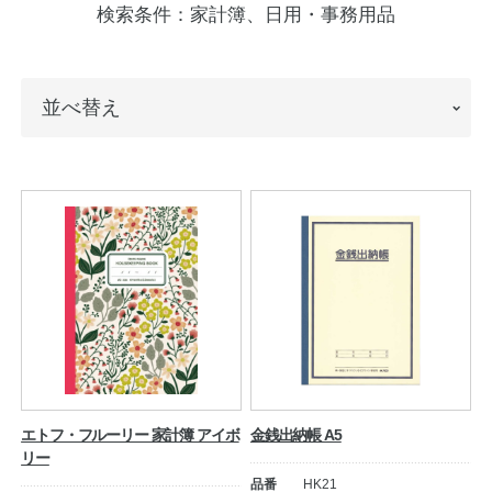
検索条件：
家計簿、日用・事務用品
ノートの豆知識
探求・自主学習のすすめ
並
並べ替え
工場フォトツアー
べ
替
アンケート
え
公式オンラインショップ
企業情報
SDGsと未来
カタログ
お知らせ
お問い合わせ
プライバシーポリシー
エトフ・フルーリー 家計簿 アイボ
金銭出納帳 A5
リー
English
品番
HK21