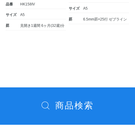
品番
HK158IV
サイズ
A5
サイズ
A5
罫
6.5mm罫×25行 ゼブライン
罫
見開き1週間 6ヶ月(32週)分
投
稿
教職員の皆さまへ
ナ
ビ
ゲ
法人のお客様へ
ー
商品検索
シ
OEMご希望の方へ
ョ
ン