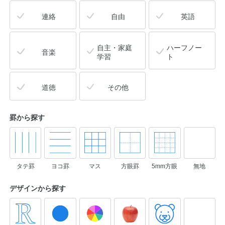
連絡
自由
英語
自主・家庭
ハーフノー
音楽
学習
ト
道徳
その他
罫から探す
タテ罫
ヨコ罫
マス
方眼罫
5mm方眼
無地
デザインから
探す