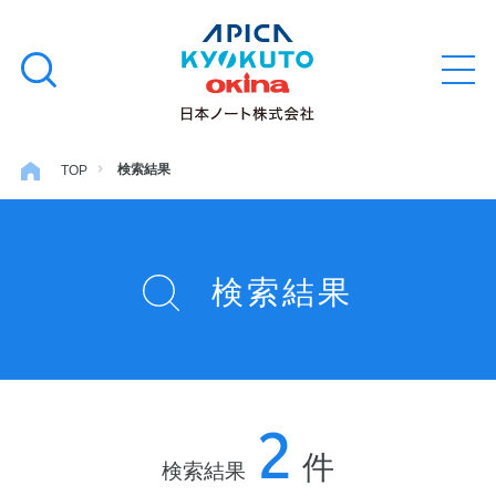
本
学習帳
検
文
メ
索
ニ
へ
ュ
す
ス
ー
学用品
を
る
キ
検索結果
TOP
開
閉
ッ
ノート・メモ
プ
検索結果
ファイル・バインダー
日用・事務用品
2
特集・コラム
件
検索結果