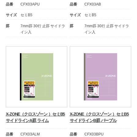
品番
CFX03APU
品番
CFX03AB
サイズ
セミB5
サイズ
セミB5
罫
7mm罫 30行 止罫 サイドラ
罫
7mm罫 30行 止罫 サイドラ
イン入
イン入
教職員の皆さまへ
法人のお客様へ
OEMご希望の方へ
X-ZONE（クロスゾーン ）セミB5
X-ZONE（クロスゾーン ）セミB5
サイドラインA罫 ライム
サイドラインB罫 パープル
品番
CFX03ALM
品番
CFX03BPU