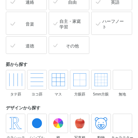
連絡
自由
英語
自主・家庭
ハーフノー
音楽
学習
ト
道徳
その他
罫から探す
タテ罫
ヨコ罫
マス
方眼罫
5mm方眼
無地
デザインから
探す
クラシック
シンプル
柄
写真柄
動物
キャラクター