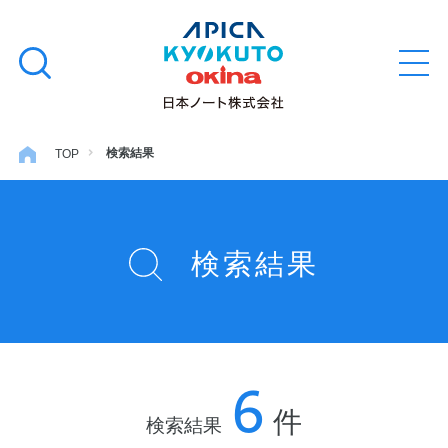
本
学習帳
検
文
メ
索
ニ
へ
ュ
す
ス
ー
学用品
を
る
キ
検索結果
TOP
開
閉
ッ
ノート・メモ
プ
検索結果
ファイル・バインダー
日用・事務用品
6
特集・コラム
件
検索結果