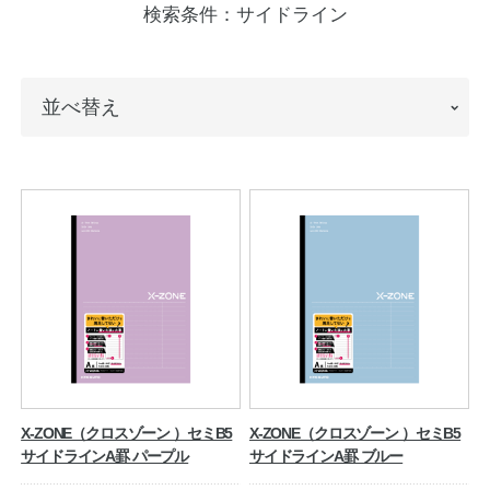
検索条件：
サイドライン
ノートの豆知識
探求・自主学習のすすめ
並
並べ替え
工場フォトツアー
べ
替
アンケート
え
公式オンラインショップ
企業情報
SDGsと未来
カタログ
お知らせ
お問い合わせ
プライバシーポリシー
X-ZONE（クロスゾーン ）セミB5
X-ZONE（クロスゾーン ）セミB5
サイドラインA罫 パープル
サイドラインA罫 ブルー
English