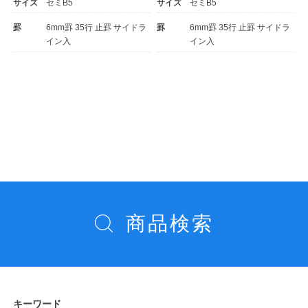
サイズ
セミB5
サイズ
セミB5
罫
6mm罫 35行 止罫 サイドラ
罫
6mm罫 35行 止罫 サイドラ
イン入
イン入
投
稿
ナ
ビ
ゲ
ー
商品検索
シ
ョ
ン
キーワード