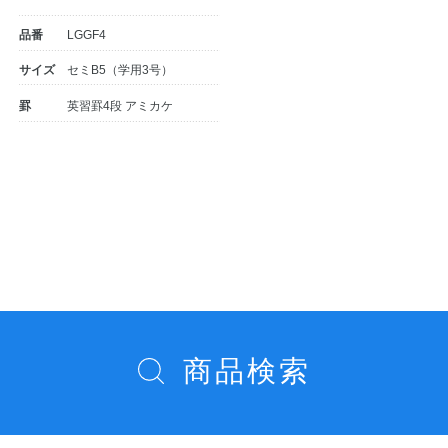
品番
LGGF4
サイズ
セミB5（学用3号）
罫
英習罫4段 アミカケ
投
教職員の皆さまへ
稿
ナ
ビ
法人のお客様へ
ゲ
ー
商品検索
OEMご希望の方へ
シ
ョ
ン