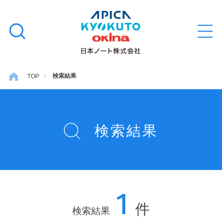
本
学習帳
検
文
メ
索
ニ
へ
ュ
す
ス
ー
学用品
を
る
キ
検索結果
TOP
開
閉
ッ
ノート・メモ
プ
検索結果
ファイル・バインダー
日用・事務用品
1
特集・コラム
件
検索結果