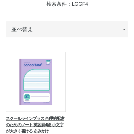
検索条件：
LGGF4
ノートの豆知識
探求・自主学習のすすめ
並
並べ替え
工場フォトツアー
べ
替
アンケート
え
公式オンラインショップ
企業情報
SDGsと未来
カタログ
お知らせ
お問い合わせ
プライバシーポリシー
スクールラインプラス 合理的配慮
のためのノート 英習罫4段 小文字
が大きく書ける あみかけ
English