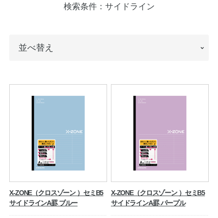
検索条件：
サイドライン
ノートの豆知識
探求・自主学習のすすめ
並
並べ替え
工場フォトツアー
べ
替
アンケート
え
公式オンラインショップ
企業情報
SDGsと未来
カタログ
お知らせ
お問い合わせ
プライバシーポリシー
X-ZONE（クロスゾーン ）セミB5
X-ZONE（クロスゾーン ）セミB5
サイドラインA罫 ブルー
サイドラインA罫 パープル
English