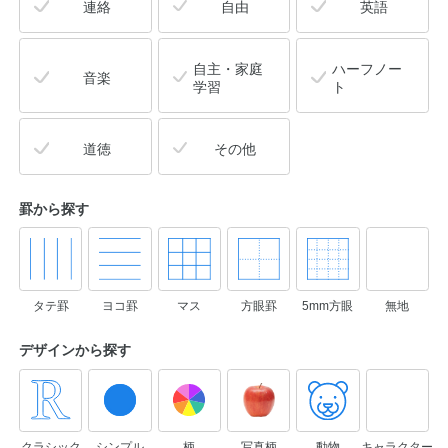
連絡
自由
英語
自主・家庭
ハーフノー
音楽
学習
ト
道徳
その他
罫から探す
タテ罫
ヨコ罫
マス
方眼罫
5mm方眼
無地
デザインから
探す
クラシック
シンプル
柄
写真柄
動物
キャラクター