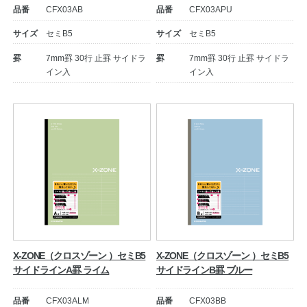
品番
CFX03AB
品番
CFX03APU
サイズ
セミB5
サイズ
セミB5
罫
7mm罫 30行 止罫 サイドラ
罫
7mm罫 30行 止罫 サイドラ
イン入
イン入
教職員の皆さまへ
法人のお客様へ
OEMご希望の方へ
X-ZONE（クロスゾーン ）セミB5
X-ZONE（クロスゾーン ）セミB5
サイドラインA罫 ライム
サイドラインB罫 ブルー
品番
CFX03ALM
品番
CFX03BB