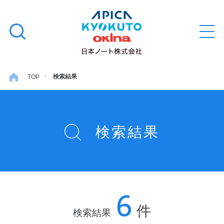
本
学習帳
検
文
メ
索
ニ
へ
ュ
す
ス
ー
学用品
を
る
キ
検索結果
TOP
開
閉
ッ
ノート・メモ
プ
検索結果
ファイル・バインダー
日用・事務用品
6
特集・コラム
件
検索結果