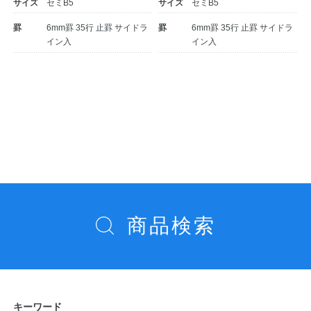
サイズ
セミB5
サイズ
セミB5
罫
6mm罫 35行 止罫 サイドラ
罫
6mm罫 35行 止罫 サイドラ
イン入
イン入
投
稿
ナ
ビ
ゲ
ー
商品検索
シ
ョ
ン
キーワード