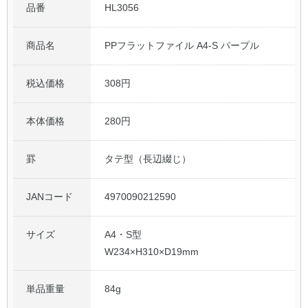
品番
HL3056
公式アカウント
商品名
PPフラットファイル A4-S パープル
日本ノート
税込価格
308円
本体価格
280円
罫
タテ型（長辺綴じ）
JANコード
4970090212590
サイズ
A4・S型
W234×H310×D19mm
単品重量
84g