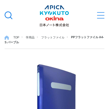
本
学習帳
検
文
メ
索
ニ
へ
ュ
す
ス
ー
学用品
を
る
キ
PPフラットファイル A4-
TOP
学用品
フラットファイル
開
S パープル
閉
ッ
ノート・メモ
プ
ファイル・バインダー
日用・事務用品
特集・コラム