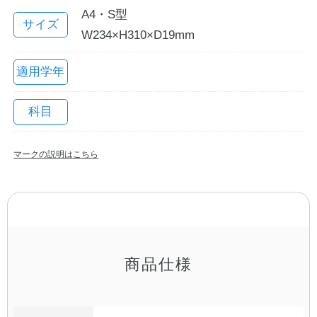
A4・S型
サイズ
W234×H310×D19mm
適用学年
科目
マークの説明はこちら
教職員の皆さまへ
法人のお客様へ
商品仕様
OEMご希望の方へ