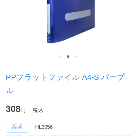
ノートの豆知識
探求・自主学習のすすめ
工場フォトツアー
アンケート
公式オンラインショップ
PPフラットファイル A4-S パープ
ル
企業情報
SDGsと未来
308
カタログ
お知らせ
円
税込
お問い合わせ
プライバシーポリシー
品番
HL3056
English