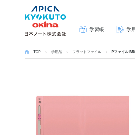
学習帳
学
本
文
TOP
学用品
フラットファイル
Pファイル B5
へ
ス
キ
ッ
プ