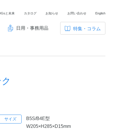
DGsと未来
カタログ
お知らせ
お問い合わせ
English
日用・事務用品
特集・コラム
サ
イ
ノートの豆知識
ト
探求・自主学習のすすめ
内
メ
工場フォトツアー
ニ
ンク
アンケート
ュ
ー
B5S/B4E型
サイズ
W205×H285×D15mm