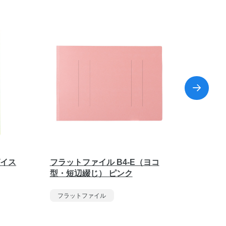
グイス
フラットファイル B4-E（ヨコ
フラット
型・短辺綴じ） ピンク
型・長
フラットファイル
フラッ