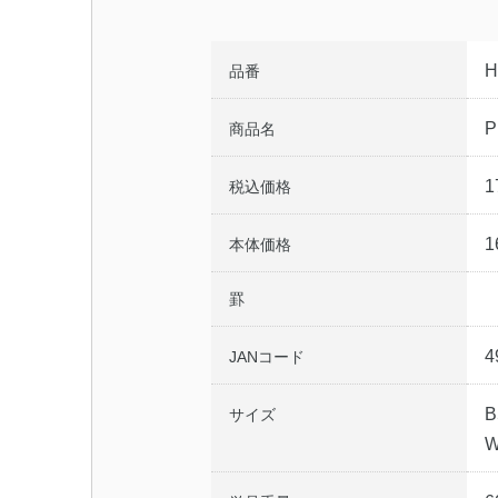
H
品番
P
商品名
1
税込価格
1
本体価格
罫
4
JANコード
B
サイズ
W