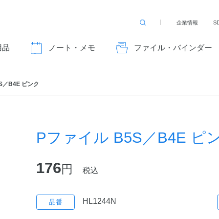
企業情報
S
検
索
す
用品
ノート・メモ
ファイル・バインダー
る
S／B4E ピンク
Pファイル B5S／B4E ピ
176
円
税込
HL1244N
品番