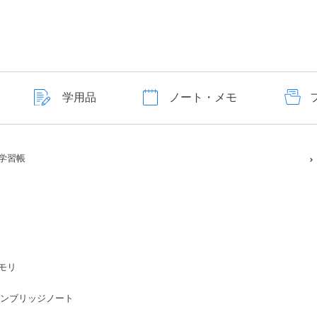
学用品
ノート・メモ
学習帳
モリ
ge/ケンブリッジノート