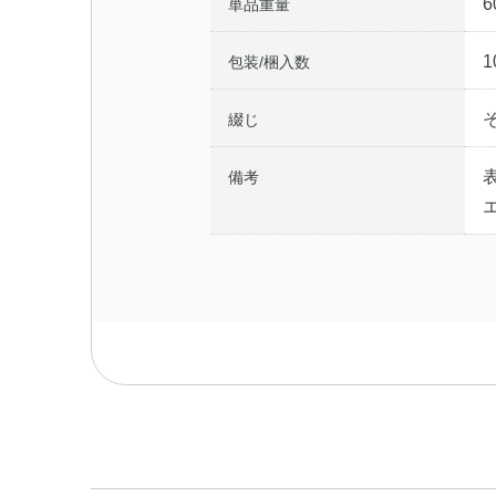
6
単品重量
1
包装/梱入数
綴じ
備考