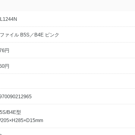
L1244N
ファイル B5S／B4E ピンク
76円
60円
970090212965
5S/B4E型
205×H285×D15mm