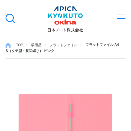
本
学習帳
検
文
メ
索
ニ
へ
ュ
す
ス
ー
学用品
を
る
キ
フラットファイル A4-
TOP
学用品
フラットファイル
開
S（タテ型・長辺綴じ） ピンク
閉
ッ
ノート・メモ
プ
ファイル・バインダー
日用・事務用品
特集・コラム