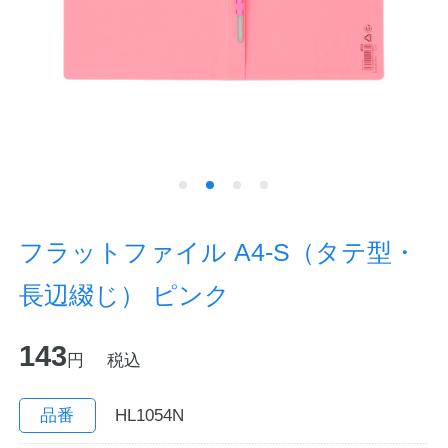
ノートの豆知識
探求・自主学習のすすめ
工場フォトツアー
アンケート
公式オンラインショップ
フラットファイル A4-S（タテ型・
長辺綴じ） ピンク
企業情報
SDGsと未来
143
カタログ
お知らせ
円
税込
お問い合わせ
プライバシーポリシー
品番
HL1054N
English