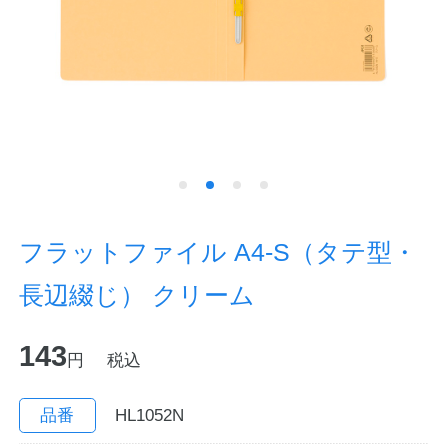
ノートの豆知識
探求・自主学習のすすめ
工場フォトツアー
アンケート
公式オンラインショップ
フラットファイル A4-S（タテ型・
長辺綴じ） クリーム
企業情報
SDGsと未来
143
カタログ
お知らせ
円
税込
お問い合わせ
プライバシーポリシー
品番
HL1052N
English