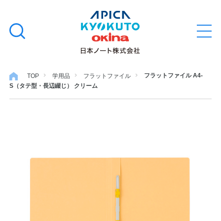
本
学習帳
検
文
メ
索
ニ
へ
ュ
す
ス
ー
学用品
を
る
キ
フラットファイル A4-
TOP
学用品
フラットファイル
開
S（タテ型・長辺綴じ） クリーム
閉
ッ
ノート・メモ
プ
ファイル・バインダー
日用・事務用品
特集・コラム