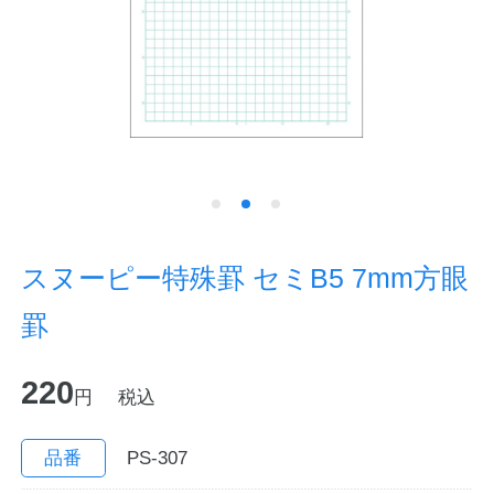
ノートの豆知識
探求・自主学習のすすめ
工場フォトツアー
アンケート
公式オンラインショップ
スヌーピー特殊罫 セミB5 7mm方眼
罫
企業情報
SDGsと未来
220
カタログ
お知らせ
円
税込
お問い合わせ
プライバシーポリシー
品番
PS-307
English