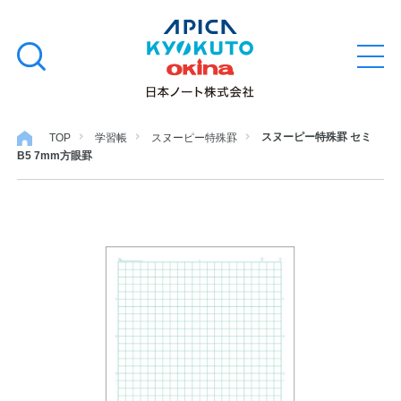
本
学習帳
検
文
メ
索
ニ
へ
ュ
す
ス
ー
学用品
を
る
キ
スヌーピー特殊罫 セミ
TOP
学習帳
スヌーピー特殊罫
開
B5 7mm方眼罫
閉
ッ
ノート・メモ
プ
ファイル・バインダー
日用・事務用品
特集・コラム