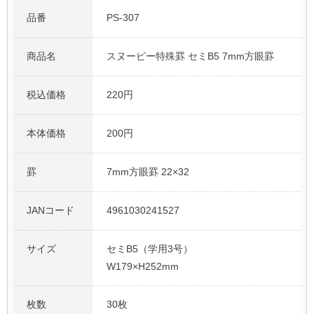
品番
PS-307
公式アカウント
商品名
スヌーピー特殊罫 セミB5 7mm方眼罫
日本ノート
税込価格
220円
本体価格
200円
罫
7mm方眼罫 22×32
JANコード
4961030241527
サイズ
セミB5（学用3号）
W179×H252mm
枚数
30枚