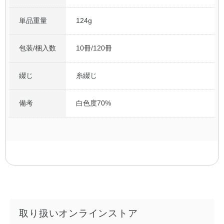
単品重量
124g
包装/梱入数
10冊/120冊
綴じ
糸綴じ
備考
白色度70%
取り扱いオンラインストア