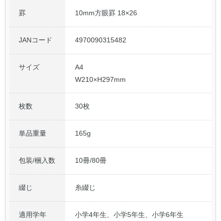
罫
10mm方眼罫 18×26
JANコード
4970090315482
サイズ
A4
W210×H297mm
枚数
30枚
単品重量
165g
包装/梱入数
10冊/80冊
綴じ
糸綴じ
適用学年
小学4年生、小学5年生、小学6年生