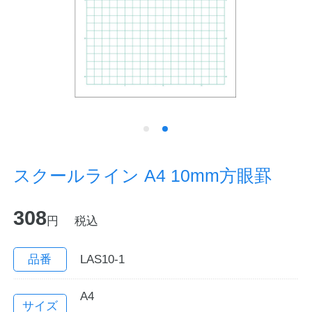
ノートの豆知識
探求・自主学習のすすめ
工場フォトツアー
アンケート
公式オンラインショップ
スクールライン A4 10mm方眼罫
企業情報
SDGsと未来
308
円
税込
カタログ
お知らせ
品番
LAS10-1
お問い合わせ
プライバシーポリシー
A4
English
サイズ