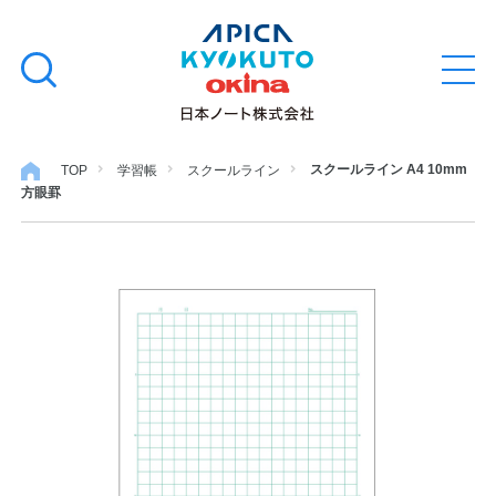
本
学習帳
検
文
メ
索
ニ
へ
ュ
す
ス
ー
学用品
を
る
キ
スクールライン A4 10mm
TOP
学習帳
スクールライン
開
方眼罫
閉
ッ
ノート・メモ
プ
ファイル・バインダー
日用・事務用品
特集・コラム