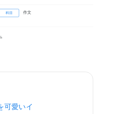
作文
科目
ら
を可愛いイ