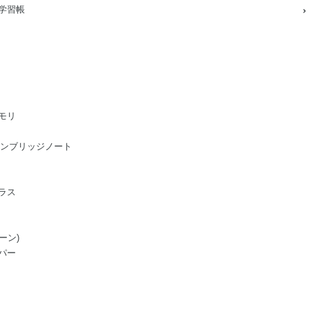
学習帳
モリ
ge/ケンブリッジノート
ラス
ーン)
パー