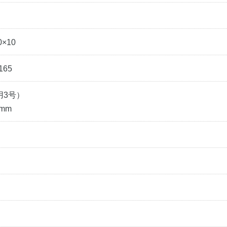
×10
165
用3号）
2mm