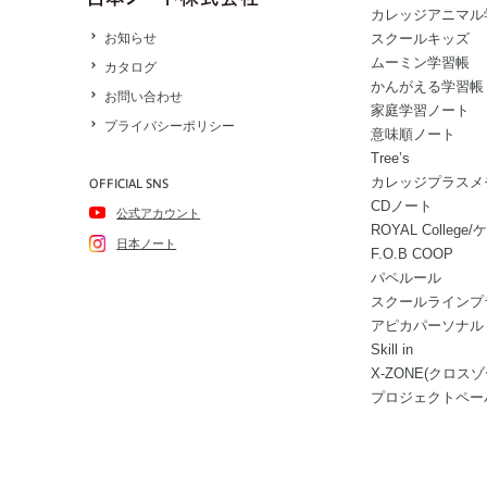
カレッジアニマル
スクールキッズ
お知らせ
ムーミン学習帳
カタログ
かんがえる学習帳
お問い合わせ
家庭学習ノート
プライバシーポリシー
意味順ノート
Tree’s
カレッジプラスメ
OFFICIAL SNS
CDノート
公式アカウント
ROYAL Colle
日本ノート
F.O.B COOP
パペルール
スクールラインプ
アピカパーソナル
Skill in
X-ZONE(クロスゾ
プロジェクトペー