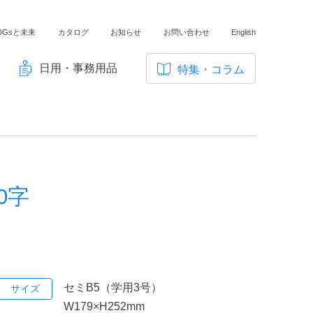
DGsと未来
カタログ
お知らせ
お問い合わせ
English
日用・事務用品
特集・コラム
サ
イ
ノートの豆知識
ト
探求・自主学習のすすめ
内
メ
工場フォトツアー
ニ
0字
アンケート
ュ
ー
セミB5（学用3号）
サイズ
W179×H252mm