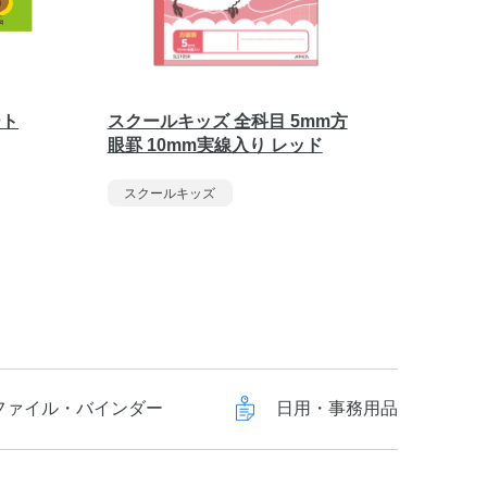
ート
スクールキッズ 全科目 5mm方
スクー
眼罫 10mm実線入り レッド
タテ7
スクールキッズ
スクー
ファイル・バインダー
日用・事務用品