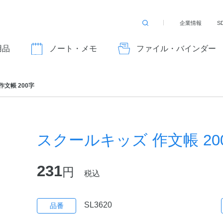
企業情報
S
検
索
す
用品
ノート・メモ
ファイル・バインダー
る
文帳 200字
スクールキッズ 作文帳 20
231
円
税込
SL3620
品番