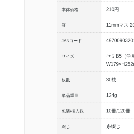
210円
本体価格
11mmマス 20
罫
4970090320
JANコード
セミB5（学
サイズ
W179×H25
30枚
枚数
124g
単品重量
10冊/120冊
包装/梱入数
糸綴じ
綴じ