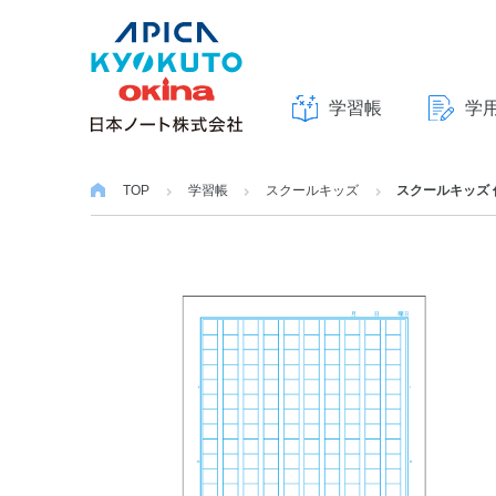
学習帳
学
本
文
TOP
学習帳
スクールキッズ
スクールキッズ 作
へ
ス
キ
ッ
プ