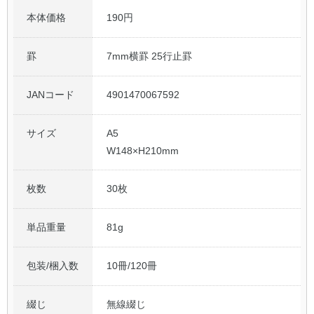
本体価格
190円
罫
7mm横罫 25行止罫
JANコード
4901470067592
サイズ
A5
W148×H210mm
枚数
30枚
単品重量
81g
包装/梱入数
10冊/120冊
綴じ
無線綴じ