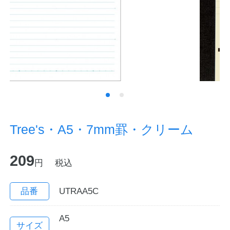
ノートの豆知識
探求・自主学習のすすめ
工場フォトツアー
アンケート
公式オンラインショップ
Tree's・A5・7mm罫・クリーム
企業情報
SDGsと未来
209
円
税込
カタログ
お知らせ
品番
UTRAA5C
お問い合わせ
プライバシーポリシー
A5
English
サイズ