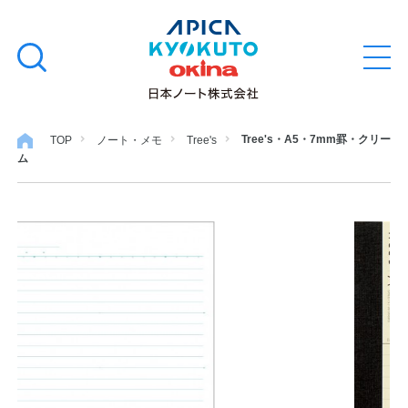
本
学習帳
検
文
メ
索
ニ
へ
ュ
す
ス
ー
学用品
を
る
キ
Tree's・A5・7mm罫・クリー
TOP
ノート・メモ
Tree's
開
ム
閉
ッ
ノート・メモ
プ
ファイル・バインダー
日用・事務用品
特集・コラム