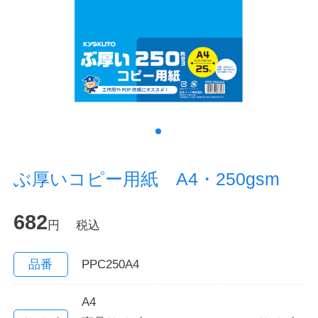
ノートの豆知識
探求・自主学習のすすめ
工場フォトツアー
アンケート
公式オンラインショップ
ぶ厚いコピー用紙 A4・250gsm
企業情報
SDGsと未来
682
円
税込
カタログ
お知らせ
品番
PPC250A4
お問い合わせ
プライバシーポリシー
A4
English