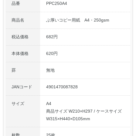
品番
PPC250A4
公式アカウント
商品名
ぶ厚いコピー用紙 A4・250gsm
日本ノート
税込価格
682円
本体価格
620円
罫
無地
JANコード
4901470087828
サイズ
A4
商品サイズ W210×H297 / ケースサイズ
W315×H440×D105mm
枚数
25枚