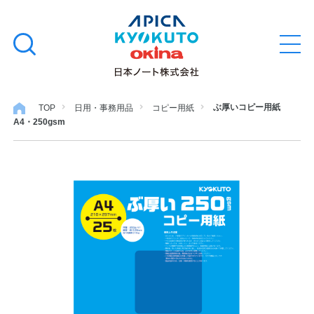
本
学習帳
検
文
メ
索
ニ
へ
ュ
す
ス
ー
学用品
を
る
キ
ぶ厚いコピー用紙
TOP
日用・事務用品
コピー用紙
開
A4・250gsm
閉
ッ
ノート・メモ
プ
ファイル・バインダー
日用・事務用品
特集・コラム