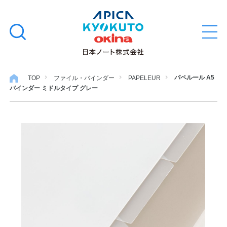
本
学習帳
検
文
メ
索
ニ
へ
ュ
す
ス
ー
学用品
を
る
キ
パペルール A5
TOP
ファイル・バインダー
PAPELEUR
開
バインダー ミドルタイプ グレー
閉
ッ
ノート・メモ
プ
ファイル・バインダー
日用・事務用品
特集・コラム