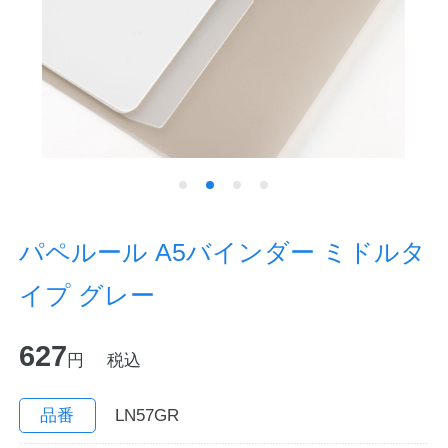
ノートの豆知識
探求・自主学習のすすめ
工場フォトツアー
アンケート
公式オンラインショップ
パペルール A5バインダー ミドルタ
イプ グレー
企業情報
SDGsと未来
627
カタログ
お知らせ
円
税込
お問い合わせ
プライバシーポリシー
品番
LN57GR
English