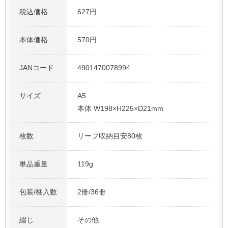
税込価格
627円
本体価格
570円
JANコード
4901470078994
サイズ
A5
本体 W198×H225×D21mm
枚数
リーフ収納目安80枚
単品重量
119g
包装/梱入数
2冊/36冊
綴じ
その他