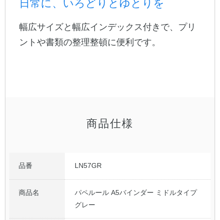
日常に、いろどりとゆとりを
公式アカウント
幅広サイズと幅広インデックス付きで、プリ
ントや書類の整理整頓に便利です。
日本ノート
商品仕様
品番
LN57GR
商品名
パペルール A5バインダー ミドルタイプ
グレー