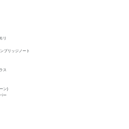
モリ
ge/ケンブリッジノート
ラス
ーン)
パー