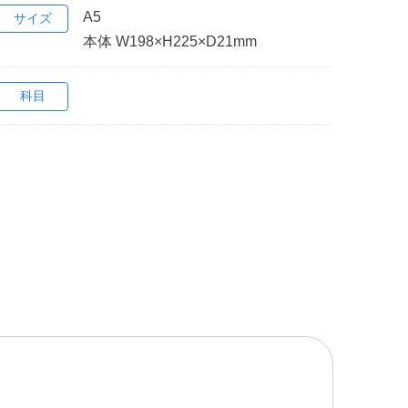
A5
サイズ
本体 W198×H225×D21mm
科目