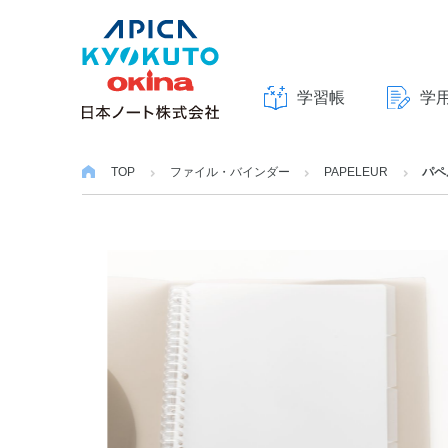
学習帳
学
本
文
TOP
ファイル・バインダー
PAPELEUR
パペ
へ
ス
キ
ッ
プ