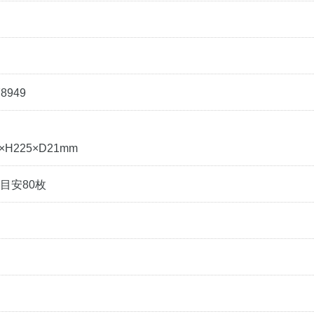
78949
×H225×D21mm
目安80枚