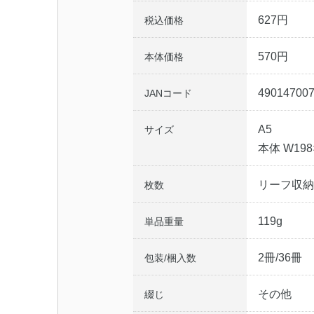
627円
税込価格
570円
本体価格
49014700
JANコード
A5
サイズ
本体 W198
リーフ収納
枚数
119g
単品重量
2冊/36冊
包装/梱入数
その他
綴じ