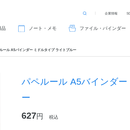
企業情報
S
検
索
す
用品
ノート・メモ
ファイル・バインダー
る
ルール A5バインダー ミドルタイプ ライトブルー
パペルール A5バインダー
ー
627
円
税込