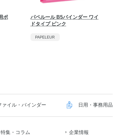
用ポ
パペルール B5バインダー ワイ
パペル
ドタイプ ピンク
スリム
PAPELEUR
PAPEL
ファイル・バインダー
日用・事務用品
特集・コラム
企業情報