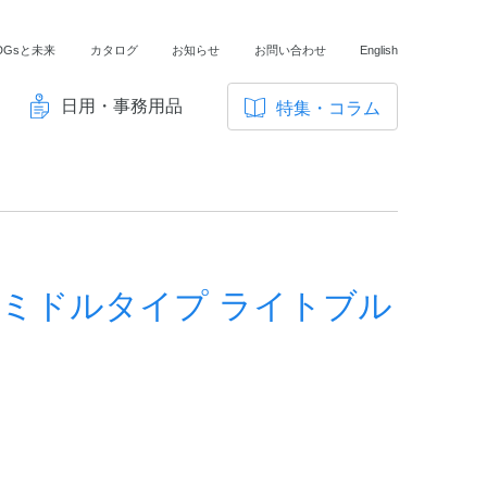
DGsと未来
カタログ
お知らせ
お問い合わせ
English
日用・事務用品
特集・コラム
サ
イ
ノートの豆知識
ト
探求・自主学習のすすめ
内
メ
工場フォトツアー
ニ
 ミドルタイプ ライトブル
アンケート
ュ
ー