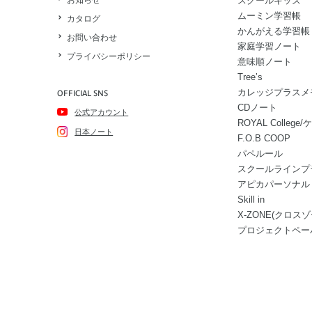
スクールキッズ
お知らせ
ムーミン学習帳
カタログ
かんがえる学習帳
お問い合わせ
家庭学習ノート
プライバシーポリシー
意味順ノート
Tree’s
カレッジプラスメ
OFFICIAL SNS
CDノート
公式アカウント
ROYAL Colle
日本ノート
F.O.B COOP
パペルール
スクールラインプ
アピカパーソナル
Skill in
X-ZONE(クロスゾ
プロジェクトペー