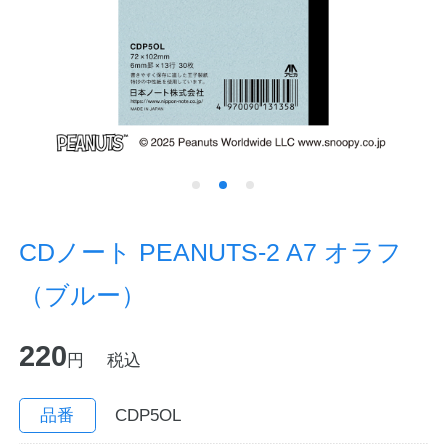
ノートの豆知識
探求・自主学習のすすめ
工場フォトツアー
アンケート
公式オンラインショップ
CDノート PEANUTS-2 A7 オラフ
（ブルー）
企業情報
SDGsと未来
220
カタログ
お知らせ
円
税込
お問い合わせ
プライバシーポリシー
品番
CDP5OL
English