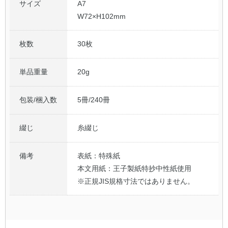
サイズ
A7
W72×H102mm
枚数
30枚
単品重量
20g
包装/梱入数
5冊/240冊
綴じ
糸綴じ
備考
表紙：特殊紙
本文用紙：王子製紙特抄中性紙使用
※正規JIS規格寸法ではありません。