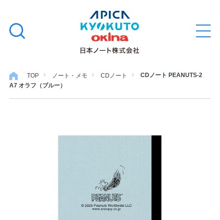
本
学習帳
検
文
メ
索
ニ
へ
ュ
す
ス
ー
学用品
を
る
キ
CDノート PEANUTS-2
TOP
ノート・メモ
CDノート
開
A7 オラフ（ブルー）
閉
ッ
ノート・メモ
プ
ファイル・バインダー
日用・事務用品
特集・コラム