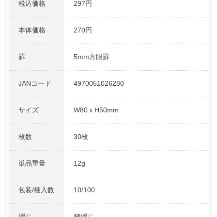
税込価格
297円
本体価格
270円
罫
5mm方眼罫
JANコード
4970051026280
サイズ
W80ｘH50mm
枚数
30枚
単品重量
12g
包装/梱入数
10/100
綴じ
糊綴じ