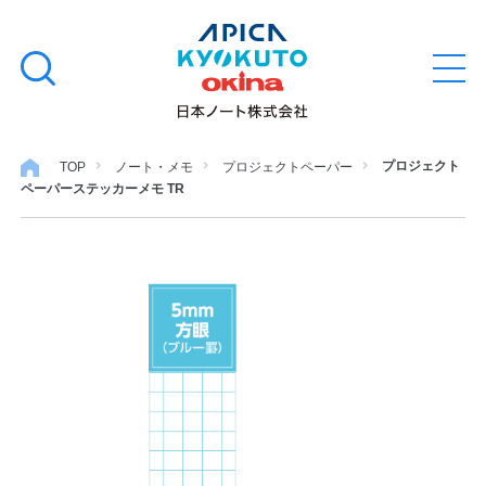
本
学習帳
検
文
メ
索
ニ
へ
ュ
す
ス
ー
学用品
を
る
キ
プロジェクト
TOP
ノート・メモ
プロジェクトペーパー
開
ペーパーステッカーメモ TR
閉
ッ
ノート・メモ
プ
ファイル・バインダー
日用・事務用品
特集・コラム