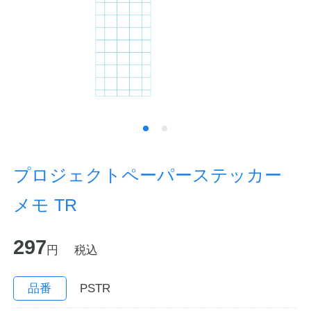
ノートの豆知識
探求・自主学習のすすめ
工場フォトツアー
アンケート
公式オンラインショップ
プロジェクトペーパーステッカー
メモ TR
企業情報
SDGsと未来
297
カタログ
お知らせ
円
税込
お問い合わせ
プライバシーポリシー
品番
PSTR
English