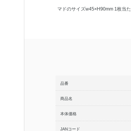
マドのサイズw45×H90mm 1枚当
品番
商品名
本体価格
JANコード