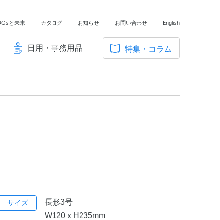
DGsと未来
カタログ
お知らせ
お問い合わせ
English
日用・事務用品
特集・コラム
サ
イ
ノートの豆知識
ト
探求・自主学習のすすめ
内
メ
工場フォトツアー
ニ
アンケート
ュ
ー
長形3号
サイズ
W120ｘH235mm