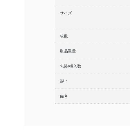
サイズ
枚数
単品重量
包装/梱入数
綴じ
備考