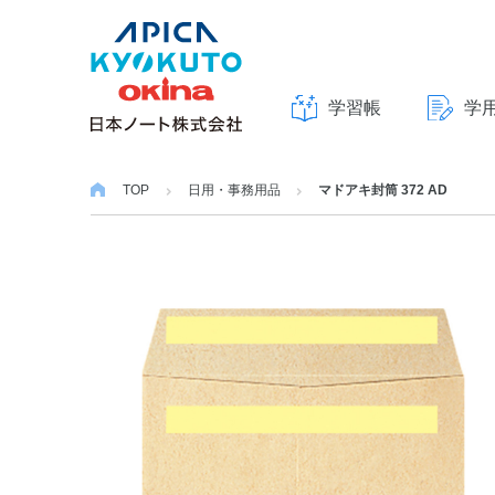
学習帳
学
本
文
TOP
日用・事務用品
マドアキ封筒 372 AD
へ
ス
キ
ッ
プ