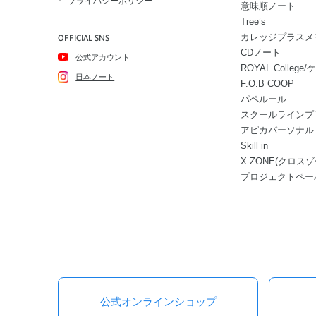
プライバシーポリシー
意味順ノート
Tree’s
カレッジプラスメ
OFFICIAL SNS
CDノート
公式アカウント
ROYAL Colle
日本ノート
F.O.B COOP
パペルール
スクールラインプ
アピカパーソナル
Skill in
X-ZONE(クロスゾ
プロジェクトペー
公式オンラインショップ