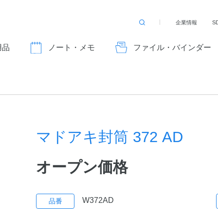
企業情報
S
検
索
す
用品
ノート・メモ
ファイル・バインダー
る
マドアキ封筒 372 AD
オープン価格
W372AD
品番