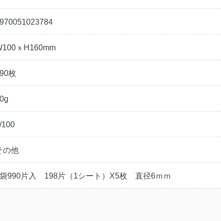
970051023784
W100ｘH160mm
990枚
0g
/100
その他
1袋990片入 198片（1シート）X5枚 直径6ｍｍ