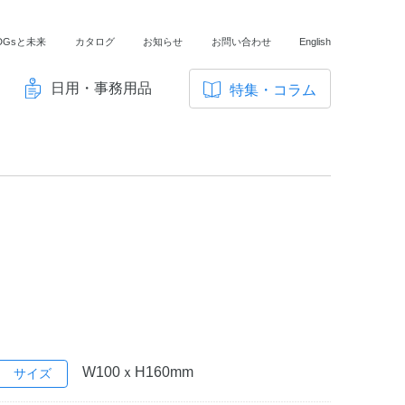
DGsと未来
カタログ
お知らせ
お問い合わせ
English
日用・事務用品
特集・コラム
サ
イ
ノートの豆知識
ト
探求・自主学習のすすめ
内
メ
工場フォトツアー
ニ
アンケート
ュ
ー
W100ｘH160mm
サイズ