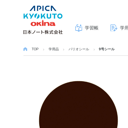
学習帳
学
本
文
TOP
学用品
パリオシール
9号シール
へ
ス
キ
ッ
プ