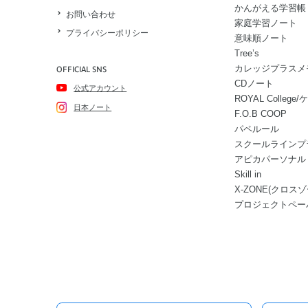
かんがえる学習帳
お問い合わせ
家庭学習ノート
プライバシーポリシー
意味順ノート
Tree’s
カレッジプラスメ
OFFICIAL SNS
CDノート
公式アカウント
ROYAL Colle
日本ノート
F.O.B COOP
パペルール
スクールラインプ
アピカパーソナル
Skill in
X-ZONE(クロスゾ
プロジェクトペー