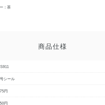
ー：茶
商品仕様
S911
9号シール
275円
250円