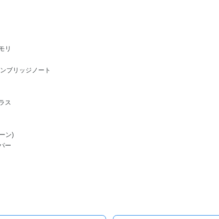
モリ
ge/ケンブリッジノート
ラス
ーン)
パー