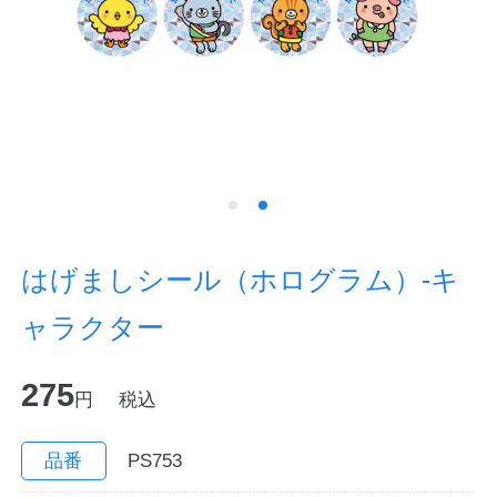
ノートの豆知識
探求・自主学習のすすめ
工場フォトツアー
アンケート
公式オンラインショップ
はげましシール（ホログラム）-キ
ャラクター
企業情報
SDGsと未来
275
カタログ
お知らせ
円
税込
お問い合わせ
プライバシーポリシー
品番
PS753
English