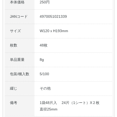
本体価格
250円
JANコード
4970051021339
サイズ
W120ｘH193mm
枚数
48枚
単品重量
8g
包装/梱入数
5/100
綴じ
その他
備考
1袋48片入 24片（1シート）X２枚
直径25mm