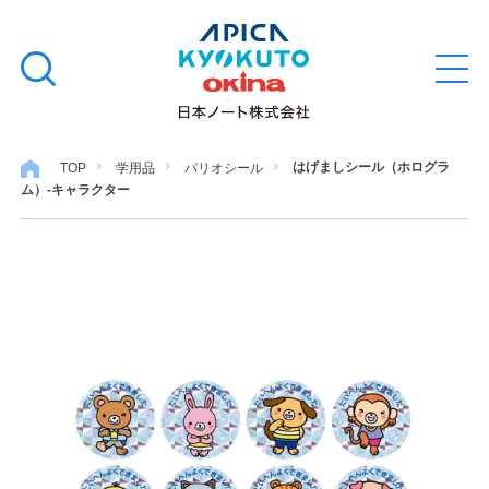
本
学習帳
検
文
メ
索
ニ
へ
ュ
す
ス
ー
学用品
を
る
キ
はげましシール（ホログラ
TOP
学用品
パリオシール
開
ム）-キャラクター
閉
ッ
ノート・メモ
プ
ファイル・バインダー
日用・事務用品
特集・コラム