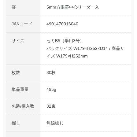
罫
5mm方眼罫中心リーダー入
JANコード
4901470016040
サイズ
セミB5（学用3号）
パックサイズ W179×H252×D14 / 商品サ
イズ W179×H252mm
枚数
30枚
単品重量
495g
包装/梱入数
32束
綴じ
無線綴じ