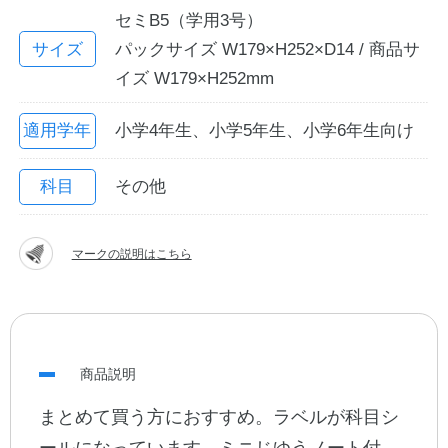
セミB5（学用3号）
サイズ
パックサイズ W179×H252×D14 / 商品サ
イズ W179×H252mm
適用学年
小学4年生、小学5年生、小学6年生向け
科目
その他
教職員の皆さまへ
マークの説明はこちら
法人のお客様へ
OEMご希望の方へ
商品説明
まとめて買う方におすすめ。ラベルが科目シ
ールになっています。ミニじゆうノート付