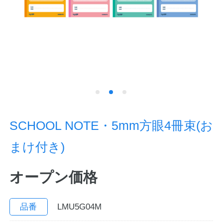
ノートの豆知識
探求・自主学習のすすめ
工場フォトツアー
アンケート
公式オンラインショップ
SCHOOL NOTE・5mm方眼4冊束(お
まけ付き)
企業情報
SDGsと未来
オープン価格
カタログ
お知らせ
お問い合わせ
プライバシーポリシー
品番
LMU5G04M
English