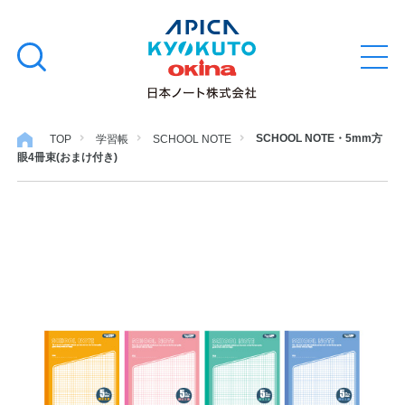
本
学習帳
検
文
メ
索
ニ
へ
ュ
す
ス
ー
学用品
を
る
キ
SCHOOL NOTE・5mm方
TOP
学習帳
SCHOOL NOTE
開
眼4冊束(おまけ付き)
閉
ッ
ノート・メモ
プ
ファイル・バインダー
日用・事務用品
特集・コラム