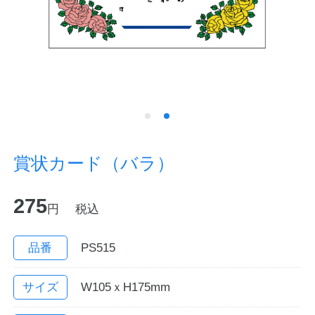
ノートの豆知識
探求・自主学習のすすめ
工場フォトツアー
アンケート
賞状カード（バラ）
公式オンラインショップ
275
円
税込
企業情報
SDGsと未来
カタログ
お知らせ
品番
PS515
お問い合わせ
プライバシーポリシー
サイズ
W105ｘH175mm
English