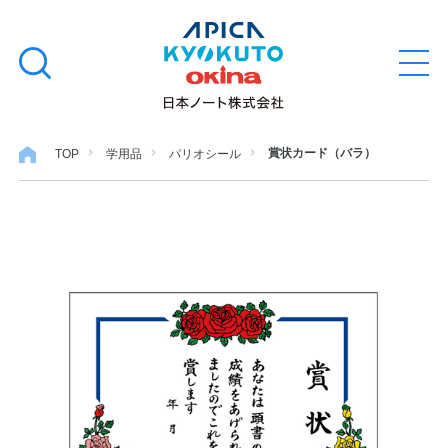
本
学習帳
検
文
メ
索
ニ
へ
ュ
す
ス
ー
学用品
を
る
キ
賞状カード（バラ）
TOP
学用品
パリオシール
開
閉
ッ
ノート・メモ
プ
ファイル・バインダー
日用・事務用品
特集・コラム