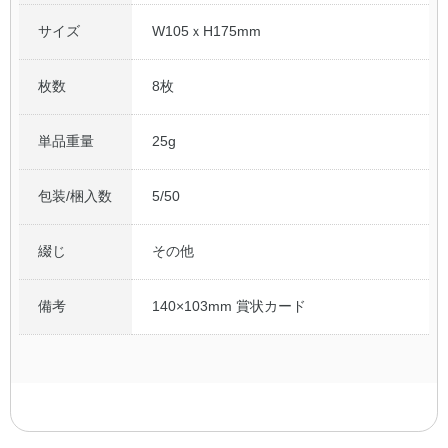
サイズ
W105ｘH175mm
枚数
8枚
単品重量
25g
包装/梱入数
5/50
綴じ
その他
備考
140×103mm 賞状カード