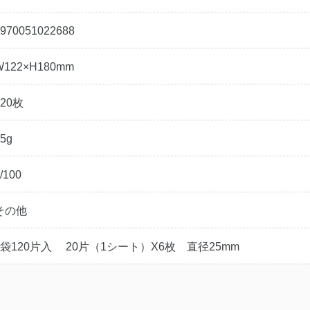
970051022688
W122×H180mm
120枚
5g
/100
その他
1袋120片入 20片（1シート）X6枚 直径25mm