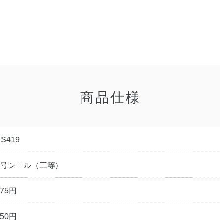
商品仕様
PS419
4号シール（三等）
275円
250円