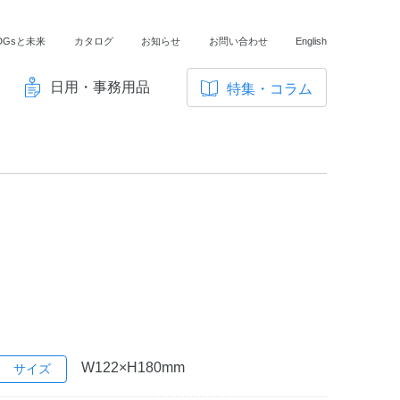
DGsと未来
カタログ
お知らせ
お問い合わせ
English
日用・事務用品
特集・コラム
サ
イ
ノートの豆知識
ト
探求・自主学習のすすめ
内
メ
工場フォトツアー
ニ
アンケート
ュ
ー
W122×H180mm
サイズ