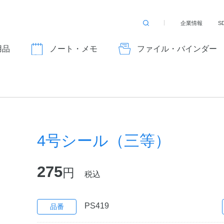
企業情報
S
検
索
す
用品
ノート・メモ
ファイル・バインダー
る
）
4号シール（三等）
275
円
税込
PS419
品番