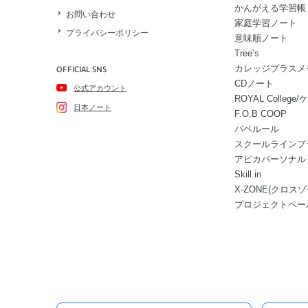
かんがえる学習帳
お問い合わせ
家庭学習ノート
プライバシーポリシー
意味順ノート
Tree’s
カレッジプラスメ
OFFICIAL SNS
CDノート
公式アカウント
ROYAL Colle
日本ノート
F.O.B COOP
パペルール
スクールラインプ
アピカパーソナル
Skill in
X-ZONE(クロスゾ
プロジェクトペー