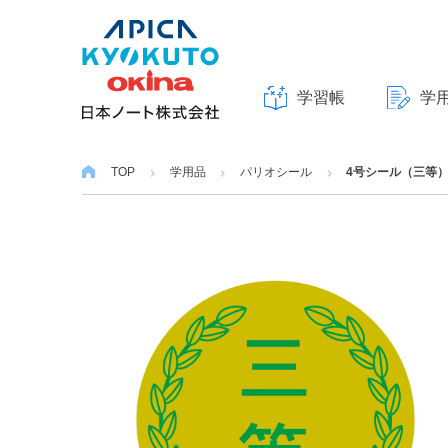
学習帳
学
本
文
TOP
学用品
パリオシール
4号シール（三等
へ
ス
キ
ッ
プ