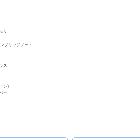
モリ
ge/ケンブリッジノート
ラス
ーン)
パー