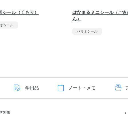
気シール（くもり）
はなまるミニシール（ごき
ん）
オシール
パリオシール
学用品
ノート・メモ
学習帳