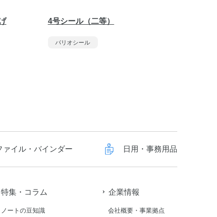
げ
4号シール（二等）
3号シ
パリオシール
パリオ
ファイル・バインダー
日用・事務用品
特集・コラム
企業情報
ノートの豆知識
会社概要・事業拠点