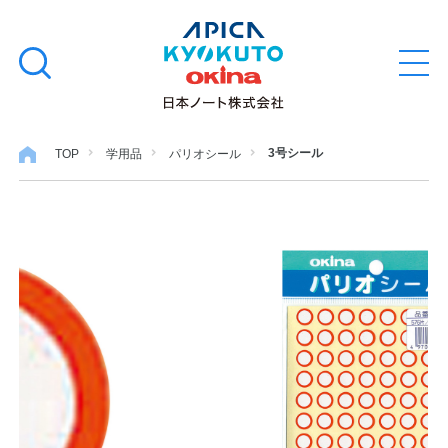
本
学習帳
検
文
メ
索
ニ
へ
ュ
す
ス
ー
学用品
を
る
キ
3号シール
TOP
学用品
パリオシール
開
閉
ッ
ノート・メモ
プ
ファイル・バインダー
日用・事務用品
特集・コラム