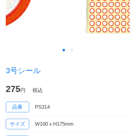
ノートの豆知識
探求・自主学習のすすめ
工場フォトツアー
アンケート
3号シール
公式オンラインショップ
275
円
税込
企業情報
SDGsと未来
カタログ
お知らせ
品番
PS314
お問い合わせ
プライバシーポリシー
サイズ
W100ｘH175mm
English