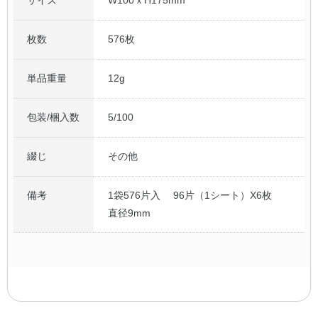
枚数
576枚
単品重量
12g
包装/梱入数
5/100
綴じ
その他
備考
1袋576片入 96片（1シート）X6枚
直径9mm