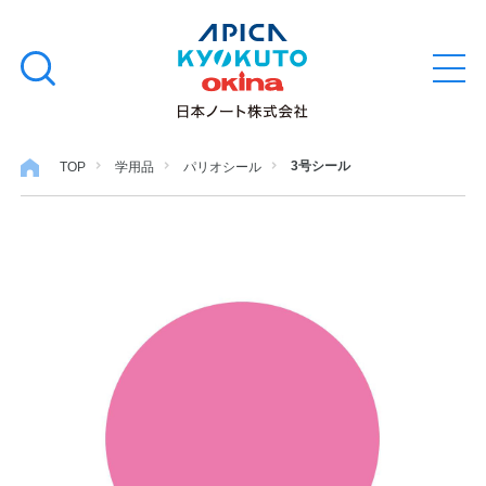
本
学習帳
検
文
メ
索
ニ
へ
ュ
す
ス
ー
学用品
を
る
キ
3号シール
TOP
学用品
パリオシール
開
閉
ッ
ノート・メモ
プ
ファイル・バインダー
日用・事務用品
特集・コラム