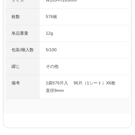
枚数
576枚
単品重量
12g
包装/梱入数
5/100
綴じ
その他
備考
1袋576片入 96片（1シート）X6枚
直径9mm