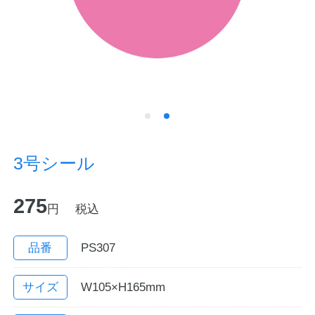
ノートの豆知識
探求・自主学習のすすめ
工場フォトツアー
アンケート
3号シール
公式オンラインショップ
275
円
税込
企業情報
SDGsと未来
カタログ
お知らせ
品番
PS307
お問い合わせ
プライバシーポリシー
サイズ
W105×H165mm
English