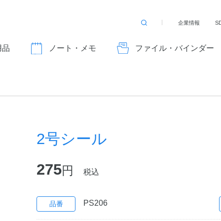
企業情報
S
検
索
す
用品
ノート・メモ
ファイル・バインダー
る
2号シール
275
円
税込
PS206
品番