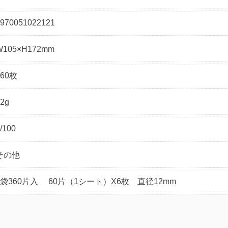
970051022121
W105×H172mm
360枚
2g
/100
その他
1袋360片入 60片（1シート）X6枚 直径12mm