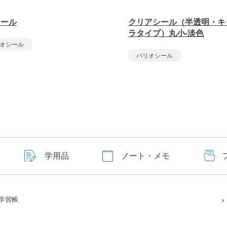
シール
クリアシール（半透明・キ
ラタイプ）丸小-淡色
オシール
パリオシール
学用品
ノート・メモ
学習帳