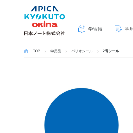
学習帳
学
本
文
TOP
学用品
パリオシール
2号シール
へ
ス
キ
ッ
プ