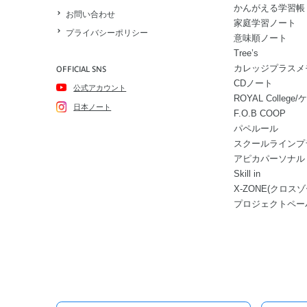
かんがえる学習帳
お問い合わせ
家庭学習ノート
プライバシーポリシー
意味順ノート
Tree’s
カレッジプラスメ
OFFICIAL SNS
CDノート
公式アカウント
ROYAL Colle
日本ノート
F.O.B COOP
パペルール
スクールラインプ
アピカパーソナル
Skill in
X-ZONE(クロスゾ
プロジェクトペー