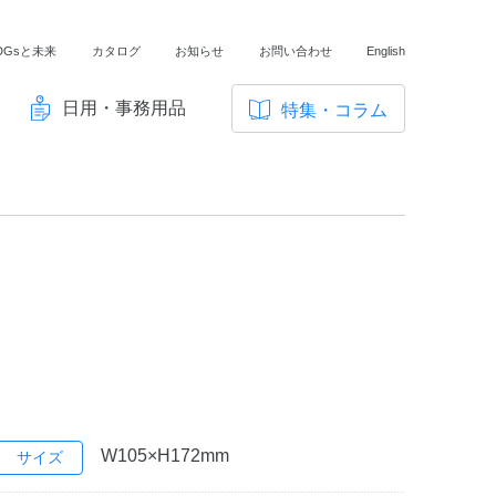
DGsと未来
カタログ
お知らせ
お問い合わせ
English
日用・事務用品
特集・コラム
サ
イ
ノートの豆知識
ト
探求・自主学習のすすめ
内
メ
工場フォトツアー
ニ
アンケート
ュ
ー
W105×H172mm
サイズ