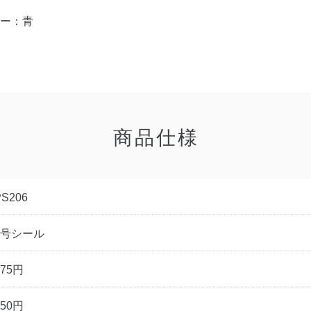
ラー：青
商品仕様
PS206
2号シール
275円
250円