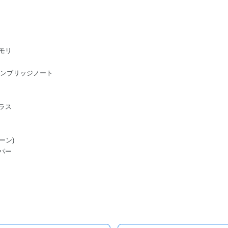
モリ
ge/ケンブリッジノート
ラス
ーン)
パー