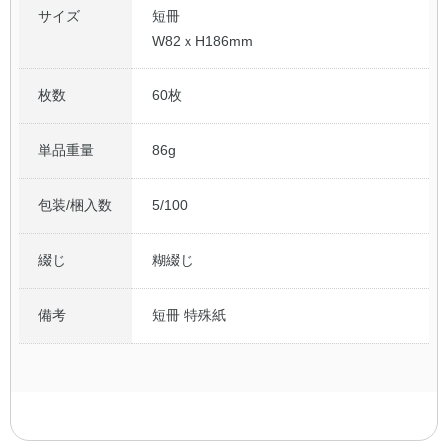
サイズ
短冊
W82ｘH186mm
枚数
60枚
単品重量
86g
包装/梱入数
5/100
綴じ
糊綴じ
備考
短冊 特殊紙