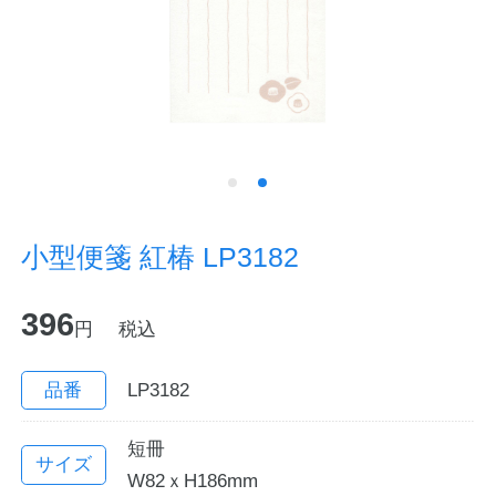
ノートの豆知識
探求・自主学習のすすめ
工場フォトツアー
アンケート
小型便箋 紅椿 LP3182
公式オンラインショップ
396
円
税込
企業情報
SDGsと未来
カタログ
お知らせ
品番
LP3182
お問い合わせ
プライバシーポリシー
短冊
サイズ
W82ｘH186mm
English