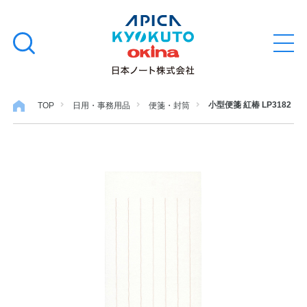
本
学習帳
検
文
メ
索
ニ
へ
ュ
す
ス
ー
学用品
を
る
キ
小型便箋 紅椿 LP3182
TOP
日用・事務用品
便箋・封筒
開
閉
ッ
ノート・メモ
プ
ファイル・バインダー
日用・事務用品
特集・コラム