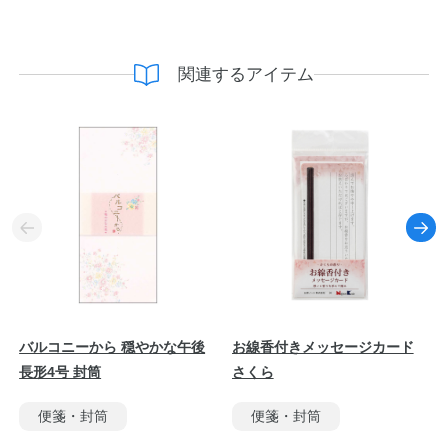
関連するアイテム
バルコニーから 穏やかな午後
お線香付きメッセージカード
長形4号 封筒
さくら
便箋・封筒
便箋・封筒