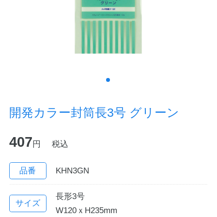
ノートの豆知識
探求・自主学習のすすめ
工場フォトツアー
アンケート
開発カラー封筒長3号 グリーン
公式オンラインショップ
407
円
税込
企業情報
SDGsと未来
カタログ
お知らせ
品番
KHN3GN
お問い合わせ
プライバシーポリシー
長形3号
サイズ
W120ｘH235mm
English