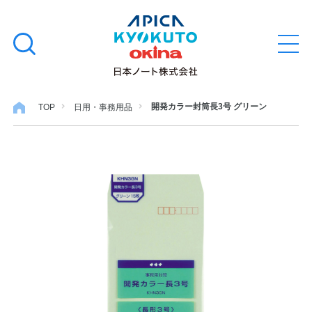
本
学習帳
検
文
メ
索
ニ
へ
ュ
す
ス
ー
学用品
を
る
キ
開発カラー封筒長3号 グリーン
TOP
日用・事務用品
開
閉
ッ
ノート・メモ
プ
ファイル・バインダー
日用・事務用品
特集・コラム