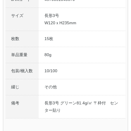
サイズ
長形3号
W120ｘH235mm
枚数
15枚
単品重量
80g
包装/梱入数
10/100
綴じ
その他
備考
長形3号 グリーン81.4g/㎡ 〒枠付 セン
ター貼り