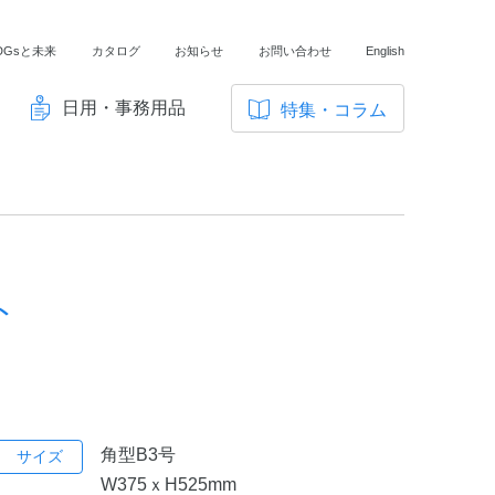
DGsと未来
カタログ
お知らせ
お問い合わせ
English
日用・事務用品
特集・コラム
サ
イ
ノートの豆知識
ト
探求・自主学習のすすめ
内
メ
工場フォトツアー
ニ
ト
アンケート
ュ
ー
角型B3号
サイズ
W375ｘH525mm