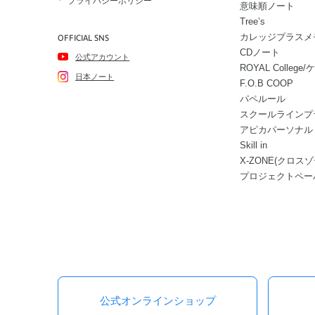
プライバシーポリシー
意味順ノート
Tree’s
カレッジプラスメ
OFFICIAL SNS
CDノート
公式アカウント
ROYAL Colle
日本ノート
F.O.B COOP
パペルール
スクールラインプ
アピカパーソナル
Skill in
X-ZONE(クロスゾ
プロジェクトペー
公式オンラインショップ