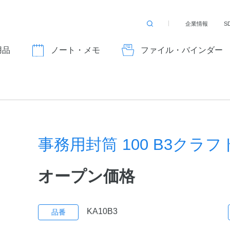
企業情報
S
検
索
す
用品
ノート・メモ
ファイル・バインダー
る
事務用封筒 100 B3クラフ
オープン価格
KA10B3
品番