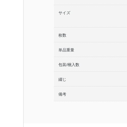
サイズ
枚数
単品重量
包装/梱入数
綴じ
備考