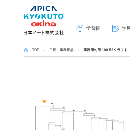
学習帳
学
本
文
TOP
日用・事務用品
事務用封筒 100 B3クラフト
へ
ス
キ
ッ
プ