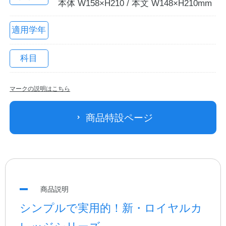
本体 W158×H210 / 本文 W148×H210mm
適用学年
科目
マークの説明はこちら
教職員の皆さまへ
商品特設ページ
法人のお客様へ
OEMご希望の方へ
商品説明
シンプルで実用的！新・ロイヤルカ