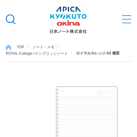
本
学習帳
検
文
メ
索
ニ
へ
ュ
す
ス
ー
学用品
を
る
キ
TOP
ノート・メモ
開
ロイヤルカレッジ A5 横罫
ROYAL College / ケンブリッジノート
閉
ッ
ノート・メモ
プ
ファイル・バインダー
日用・事務用品
特集・コラム