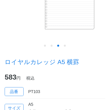
ノートの豆知識
探求・自主学習のすすめ
工場フォトツアー
アンケート
公式オンラインショップ
ロイヤルカレッジ A5 横罫
企業情報
SDGsと未来
583
円
税込
カタログ
お知らせ
品番
PT103
お問い合わせ
プライバシーポリシー
A5
English
サイズ