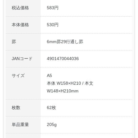
税込価格
583円
本体価格
530円
罫
6mm罫29行通し罫
JANコード
4901470044036
サイズ
A5
本体 W158×H210 / 本文
W148×H210mm
枚数
62枚
単品重量
205g