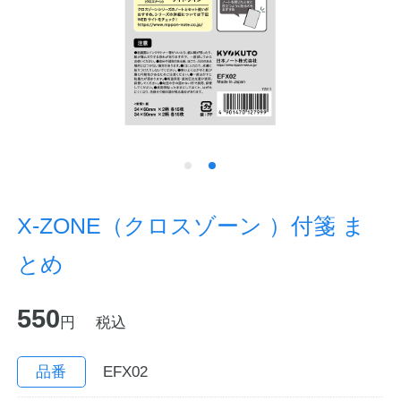
ノートの豆知識
探求・自主学習のすすめ
工場フォトツアー
アンケート
公式オンラインショップ
X-ZONE（クロスゾーン ）付箋 ま
とめ
企業情報
SDGsと未来
550
カタログ
お知らせ
円
税込
お問い合わせ
プライバシーポリシー
品番
EFX02
English