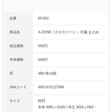
品番
EFX02
商品名
X-ZONE（クロスゾーン ）付箋 まとめ
税込価格
550円
本体価格
500円
罫
4柄×各15枚
JANコード
4901470127999
サイズ
特判
本体 W85ｘH165 / 本文 W34ｘH60・