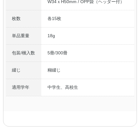
W34ｘH50mm / OPP袋（ヘッダー付）
枚数
各15枚
単品重量
18g
包装/梱入数
5冊/300冊
綴じ
糊綴じ
適用学年
中学生、高校生