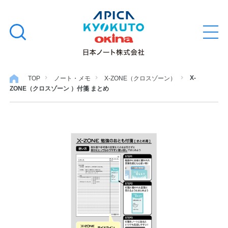
本
学習帳
検
文
メ
索
ニ
へ
ュ
す
ス
ー
学用品
を
る
キ
X-
TOP
ノート・メモ
X-ZONE（クロスゾーン）
開
ZONE（クロスゾーン ）付箋 まとめ
閉
ッ
ノート・メモ
プ
ファイル・バインダー
日用・事務用品
特集・コラム