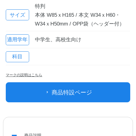
特判
サイズ
本体 W85ｘH165 / 本文 W34ｘH60・
W34ｘH50mm / OPP袋（ヘッダー付）
適用学年
中学生、高校生向け
科目
教職員の皆さまへ
マークの説明はこちら
法人のお客様へ
商品特設ページ
OEMご希望の方へ
商品説明