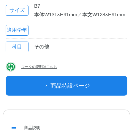
B7
サイズ
本体W131×H91mm／本文W128×H91mm
適用学年
科目
その他
マークの説明はこちら
教職員の皆さまへ
商品特設ページ
法人のお客様へ
OEMご希望の方へ
商品説明