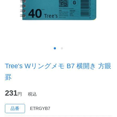
ノートの豆知識
探求・自主学習のすすめ
工場フォトツアー
アンケート
公式オンラインショップ
Tree's Wリングメモ B7 横開き 方眼
罫
企業情報
SDGsと未来
231
カタログ
お知らせ
円
税込
お問い合わせ
プライバシーポリシー
品番
ETRGYB7
English