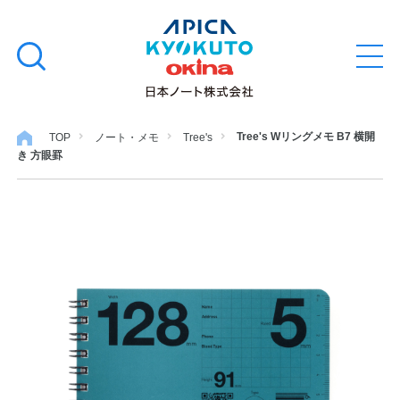
本
学習帳
検
文
メ
索
ニ
へ
ュ
す
ス
ー
学用品
を
る
キ
Tree's Wリングメモ B7 横開
TOP
ノート・メモ
Tree's
開
き 方眼罫
閉
ッ
ノート・メモ
プ
ファイル・バインダー
日用・事務用品
特集・コラム