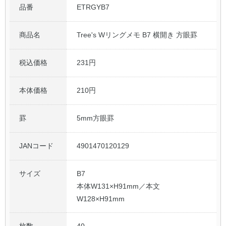
品番
ETRGYB7
商品名
Tree's Wリングメモ B7 横開き 方眼罫
税込価格
231円
本体価格
210円
罫
5mm方眼罫
JANコード
4901470120129
サイズ
B7
本体W131×H91mm／本文
W128×H91mm
枚数
40