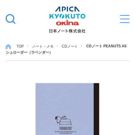
本
学習帳
検
文
メ
索
ニ
へ
ュ
す
ス
ー
学用品
を
る
キ
CDノート PEANUTS A6
TOP
ノート・メモ
CDノート
開
シュローダー（ラベンダー）
閉
ッ
ノート・メモ
プ
ファイル・バインダー
日用・事務用品
特集・コラム