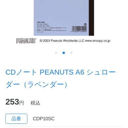
ノートの豆知識
探求・自主学習のすすめ
工場フォトツアー
アンケート
公式オンラインショップ
CDノート PEANUTS A6 シュロー
ダー（ラベンダー）
企業情報
SDGsと未来
253
カタログ
お知らせ
円
税込
お問い合わせ
プライバシーポリシー
品番
CDP10SC
English