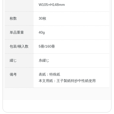
W105×H148mm
枚数
30枚
単品重量
40g
包装/梱入数
5冊/160冊
綴じ
糸綴じ
備考
表紙：特殊紙
本文用紙：王子製紙特抄中性紙使用