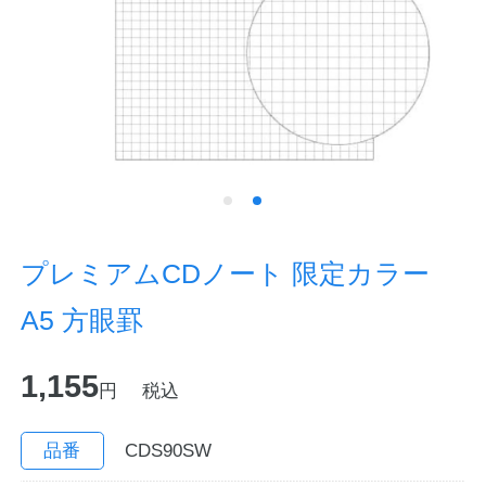
ノートの豆知識
探求・自主学習のすすめ
工場フォトツアー
アンケート
公式オンラインショップ
プレミアムCDノート 限定カラー
A5 方眼罫
企業情報
SDGsと未来
1,155
カタログ
お知らせ
円
税込
お問い合わせ
プライバシーポリシー
品番
CDS90SW
English