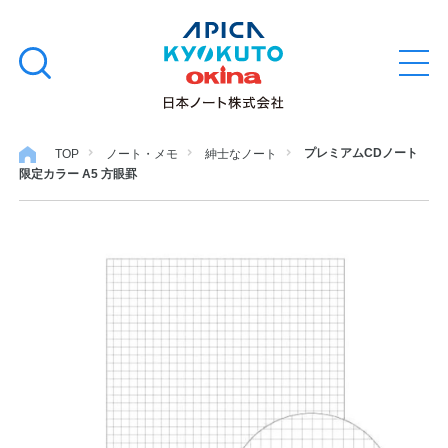
本
学習帳
検
文
メ
索
ニ
へ
ュ
す
ス
ー
学用品
を
る
キ
プレミアムCDノート
TOP
ノート・メモ
紳士なノート
開
限定カラー A5 方眼罫
閉
ッ
ノート・メモ
プ
ファイル・バインダー
日用・事務用品
特集・コラム