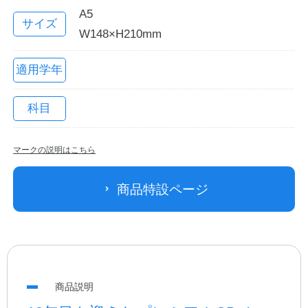
A5
サイズ
W148×H210mm
適用学年
科目
マークの説明はこちら
教職員の皆さまへ
商品特設ページ
法人のお客様へ
OEMご希望の方へ
商品説明