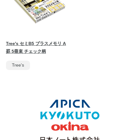
Tree's セミB5 プラスメモリ A
罫 5冊束 チェック柄
Tree's