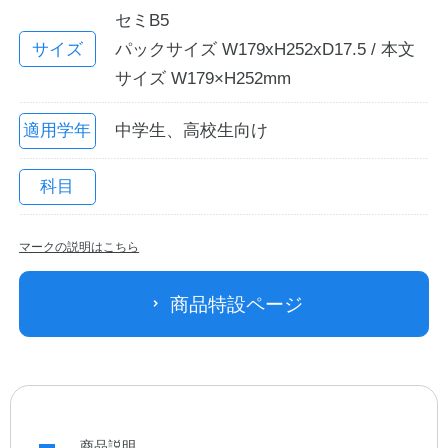
セミB5
サイズ
パックサイズ W179xH252xD17.5 / 本文
サイズ W179×H252mm
適用学年
中学生、高校生向け
科目
教職員の皆さまへ
マークの説明はこちら
法人のお客様へ
商品特設ページ
OEMご希望の方へ
商品説明