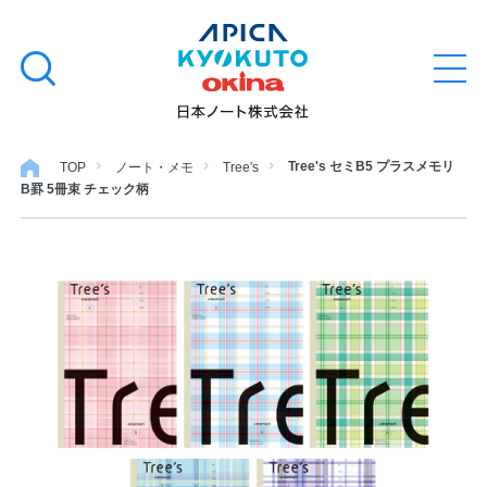
本
学習帳
検
文
メ
索
ニ
へ
ュ
す
ス
ー
学用品
を
る
キ
Tree's セミB5 プラスメモリ
TOP
ノート・メモ
Tree's
開
B罫 5冊束 チェック柄
閉
ッ
ノート・メモ
プ
ファイル・バインダー
日用・事務用品
特集・コラム