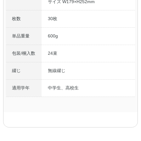
サイズ W179×H252mm
枚数
30枚
単品重量
600g
包装/梱入数
24束
綴じ
無線綴じ
適用学年
中学生、高校生