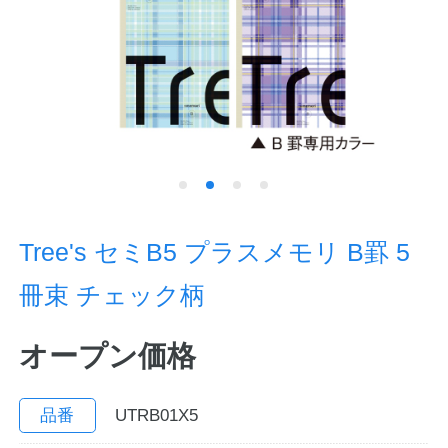
ノートの豆知識
探求・自主学習のすすめ
工場フォトツアー
アンケート
公式オンラインショップ
Tree's セミB5 プラスメモリ B罫 5
冊束 チェック柄
企業情報
SDGsと未来
オープン価格
カタログ
お知らせ
お問い合わせ
プライバシーポリシー
品番
UTRB01X5
English