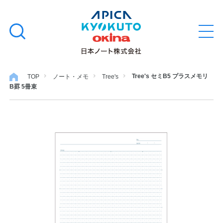
本
学習帳
検
文
メ
索
ニ
へ
ュ
す
ス
ー
学用品
を
る
キ
Tree's セミB5 プラスメモリ
TOP
ノート・メモ
Tree's
開
B罫 5冊束
閉
ッ
ノート・メモ
プ
ファイル・バインダー
日用・事務用品
特集・コラム