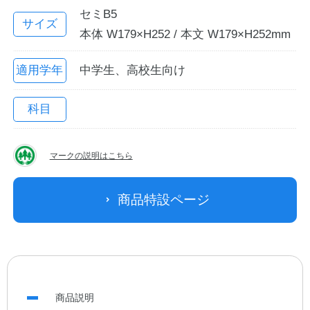
セミB5
サイズ
本体 W179×H252 / 本文 W179×H252mm
適用学年
中学生、高校生向け
科目
マークの説明はこちら
教職員の皆さまへ
商品特設ページ
法人のお客様へ
OEMご希望の方へ
商品説明