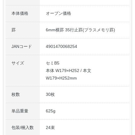
本体価格
オープン価格
罫
6mm横罫 35行止罫(プラスメモリ罫)
JANコード
4901470068254
サイズ
セミB5
本体 W179×H252 / 本文
W179×H252mm
枚数
30枚
単品重量
625g
包装/梱入数
24束