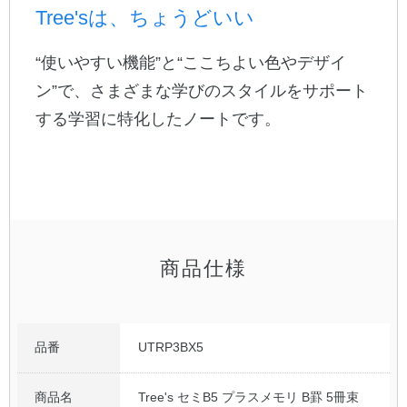
Tree'sは、ちょうどいい
公式アカウント
“使いやすい機能”と“ここちよい色やデザイ
日本ノート
ン”で、さまざまな学びのスタイルをサポート
する学習に特化したノートです。
商品仕様
品番
UTRP3BX5
商品名
Tree's セミB5 プラスメモリ B罫 5冊束