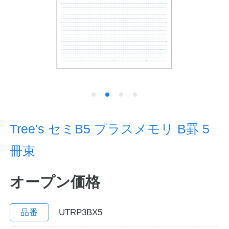
ノートの豆知識
探求・自主学習のすすめ
工場フォトツアー
アンケート
公式オンラインショップ
Tree's セミB5 プラスメモリ B罫 5
冊束
企業情報
SDGsと未来
オープン価格
カタログ
お知らせ
お問い合わせ
プライバシーポリシー
品番
UTRP3BX5
English