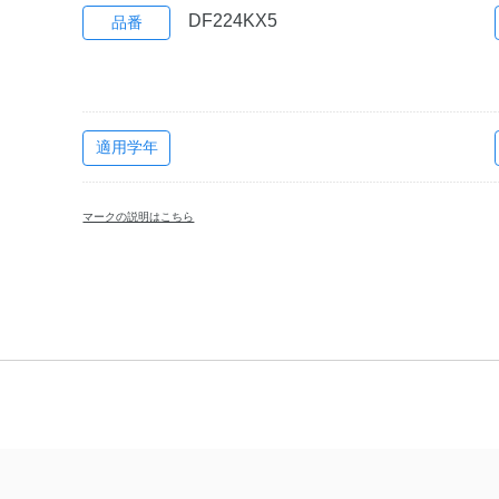
DF224KX5
品番
適用学年
マークの説明はこちら