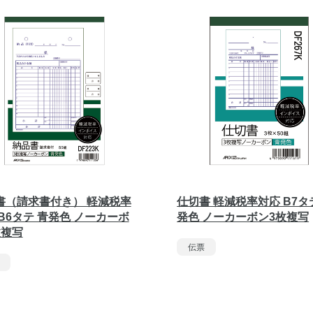
書（請求書付き） 軽減税率
仕切書 軽減税率対応 B7タ
B6タテ 青発色 ノーカーボ
発色 ノーカーボン3枚複写
枚複写
伝票