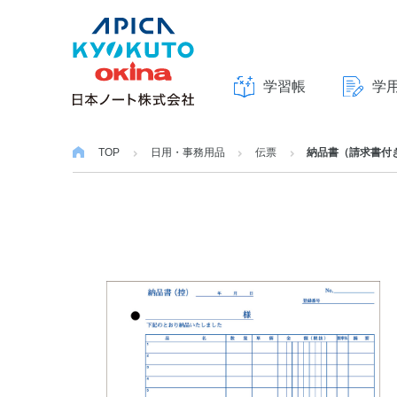
学習帳
学
本
文
TOP
日用・事務用品
伝票
納品書（請求書付き
へ
ス
キ
ッ
プ