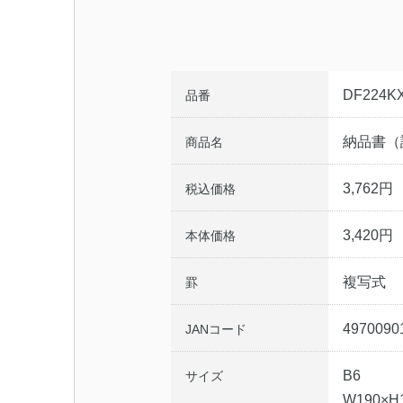
DF224K
品番
納品書（
商品名
3,762円
税込価格
3,420円
本体価格
複写式
罫
4970090
JANコード
B6
サイズ
W190×H