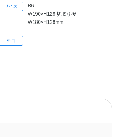
B6
サイズ
W190×H128 切取り後
W180×H128mm
科目