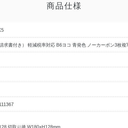
商品仕様
X5
請求書付き） 軽減税率対応 B6ヨコ 青発色 ノーカーボン3枚複
111367
128 切取り後 W180×H128mm