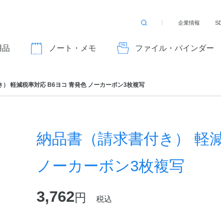
企業情報
S
検
索
す
用品
ノート・メモ
ファイル・バインダー
る
） 軽減税率対応 B6ヨコ 青発色 ノーカーボン3枚複写
納品書（請求書付き） 軽減
ノーカーボン3枚複写
3,762
円
税込