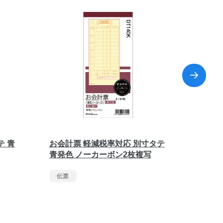
テ 青
お会計票 軽減税率対応 別寸タテ
お会計
青発色 ノーカーボン2枚複写
単式伝
伝票
伝票