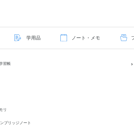
学用品
ノート・メモ
学習帳
モリ
ge/ケンブリッジノート