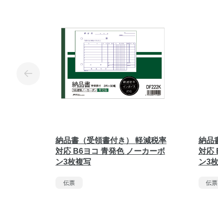
納品書（受領書付き） 軽減税率
納品
対応 B6ヨコ 青発色 ノーカーボ
対応 
ン3枚複写
ン3
伝票
伝票