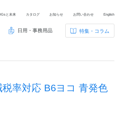
DGsと未来
カタログ
お知らせ
お問い合わせ
English
日用・事務用品
特集・コラム
サ
イ
ノートの豆知識
ト
探求・自主学習のすすめ
内
メ
工場フォトツアー
ニ
税率対応 B6ヨコ 青発色
アンケート
ュ
ー