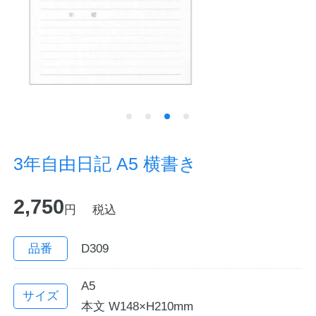
ノートの豆知識
探求・自主学習のすすめ
工場フォトツアー
アンケート
3年自由日記 A5 横書き
公式オンラインショップ
2,750
円
税込
企業情報
SDGsと未来
カタログ
お知らせ
品番
D309
お問い合わせ
プライバシーポリシー
A5
サイズ
本文 W148×H210mm
English