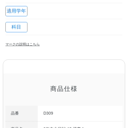
適用学年
科目
マークの説明はこちら
教職員の皆さまへ
法人のお客様へ
商品仕様
OEMご希望の方へ
品番
D309