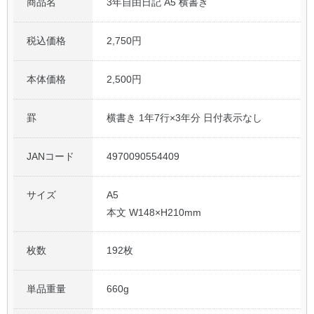
商品名
3年自由日記 A5 横書き
公式アカウント
税込価格
2,750円
日本ノート
本体価格
2,500円
罫
横書き 1年7行×3年分 日付表示なし
JANコード
4970090554409
サイズ
A5
本文 W148×H210mm
枚数
192枚
単品重量
660g