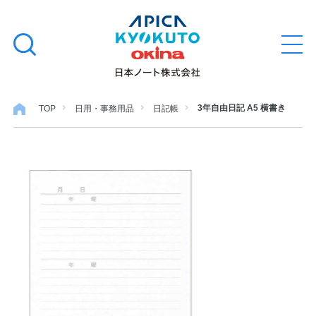
本
学習帳
検
文
メ
索
ニ
へ
ュ
す
ス
ー
学用品
を
る
キ
3年自由日記 A5 横書き
TOP
日用・事務用品
日記帳
開
閉
ッ
ノート・メモ
プ
ファイル・バインダー
日用・事務用品
特集・コラム