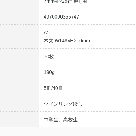
7mm罫×25行 通し罫
4970090355747
A5
本文 W148×H210mm
70枚
190g
5冊/40冊
ツインリング綴じ
中学生、高校生