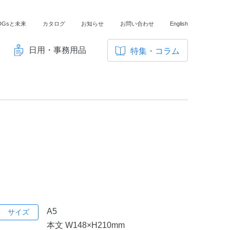
DGsと未来
カタログ
お知らせ
お問い合わせ
English
日用・事務用品
特集・コラム
サ
イ
ノートの豆知識
ト
探求・自主学習のすすめ
内
メ
工場フォトツアー
ニ
アンケート
ュ
ー
A5
サイズ
本文 W148×H210mm