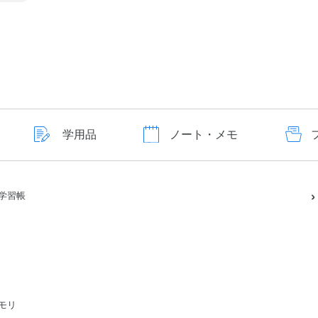
学用品
ノート・メモ
学習帳
モリ