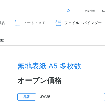
企業情報
S
検
索
す
用品
ノート・メモ
ファイル・バインダー
る
枚数
無地表紙 A5 多枚数
オープン価格
SW39
品番