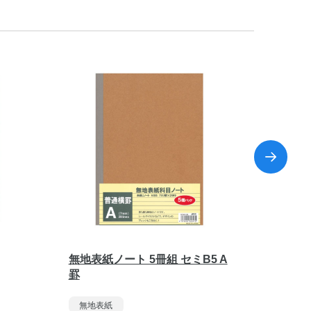
無地表紙ノート 5冊組 セミB5 A
無地表紙
罫
無地表
無地表紙