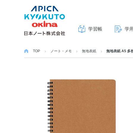
学習帳
学
本
文
TOP
ノート・メモ
無地表紙
無地表紙 A5 多
へ
ス
キ
ッ
プ