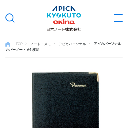
本
学習帳
検
文
メ
索
ニ
へ
ュ
す
ス
ー
学用品
を
る
キ
アピカパーソナル
TOP
ノート・メモ
アピカパーソナル
開
カバーノート A6 横罫
閉
ッ
ノート・メモ
プ
ファイル・バインダー
日用・事務用品
特集・コラム