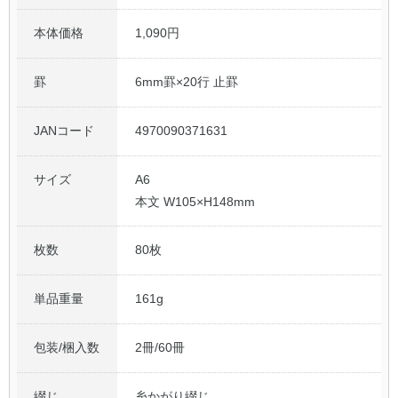
本体価格
1,090円
罫
6mm罫×20行 止罫
JANコード
4970090371631
サイズ
A6
本文 W105×H148mm
枚数
80枚
単品重量
161g
包装/梱入数
2冊/60冊
綴じ
糸かがり綴じ