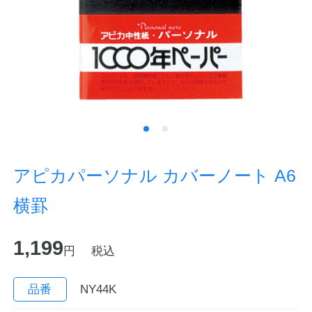
ノートの豆知識
探求・自主学習のすすめ
工場フォトツアー
アンケート
公式オンラインショップ
アピカパーソナル カバーノート A6
横罫
企業情報
SDGsと未来
1,199
カタログ
お知らせ
円
税込
お問い合わせ
プライバシーポリシー
品番
NY44K
English