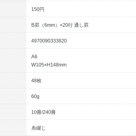
150円
B罫（6mm）×20行 通し罫
4970090333820
A6
W105×H148mm
48枚
60g
10冊/240冊
糸綴じ