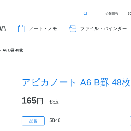
企業情報
S
検
索
す
用品
ノート・メモ
ファイル・バインダー
る
A6 B罫 48枚
アピカノート A6 B罫 48枚
165
円
税込
5B48
品番