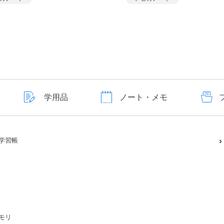
学用品
ノート・メモ
学習帳
モリ