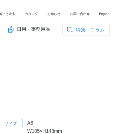
DGsと未来
カタログ
お知らせ
お問い合わせ
English
日用・事務用品
特集・コラム
サ
イ
ノートの豆知識
ト
探求・自主学習のすすめ
内
メ
工場フォトツアー
ニ
アンケート
ュ
ー
A6
サイズ
W105×H148mm