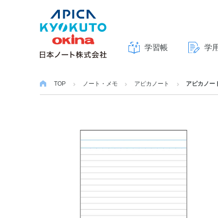
学習帳
学
本
文
TOP
ノート・メモ
アピカノート
アピカノート 
へ
ス
キ
ッ
プ