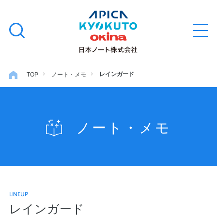
本
学習帳
検
文
メ
索
ニ
へ
ュ
す
ス
ー
学用品
を
る
キ
レインガード
TOP
ノート・メモ
開
閉
ッ
ノート・メモ
プ
ノート・メモ
ファイル・バインダー
日用・事務用品
LINEUP
特集・コラム
レインガード