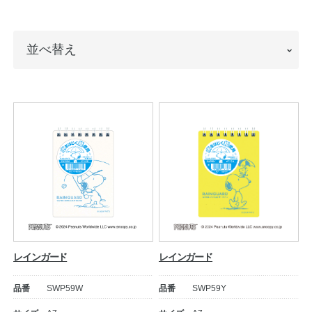
ノートの豆知識
並
並べ替え
探求・自主学習のすすめ
べ
工場フォトツアー
替
え
アンケート
公式オンラインショップ
企業情報
SDGsと未来
カタログ
お知らせ
レインガード
レインガード
お問い合わせ
プライバシーポリシー
品番
SWP59W
品番
SWP59Y
English