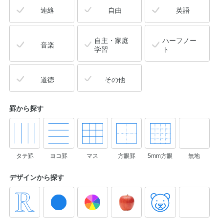
連絡
自由
英語
自主・家庭
ハーフノー
音楽
学習
ト
道徳
その他
罫から探す
タテ罫
ヨコ罫
マス
方眼罫
5mm方眼
無地
デザインから
探す