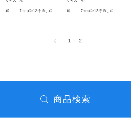
サイズ
A7
サイズ
A7
罫
7mm罫×12行 通し罫
罫
7mm罫×12行 通し罫
投
1
2
前
へ
稿
ナ
ビ
教職員の皆さまへ
ゲ
ー
法人のお客様へ
シ
商品検索
ョ
ン
OEMご希望の方へ