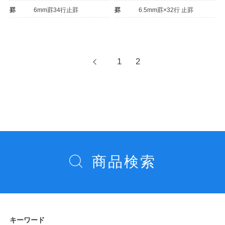
罫
6mm罫34行止罫
罫
6.5mm罫×32行 止罫
公式アカウント
日本ノート
投
1
2
前
へ
稿
ナ
ビ
ゲ
ー
シ
商品検索
ョ
ン
キーワード