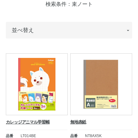
検索条件：
束ノート
ノートの豆知識
探求・自主学習のすすめ
並
並べ替え
工場フォトツアー
べ
替
アンケート
え
公式オンラインショップ
企業情報
SDGsと未来
カタログ
お知らせ
お問い合わせ
プライバシーポリシー
カレッジアニマル学習帳
無地表紙
English
品番
LT014BE
品番
NT8AX5K