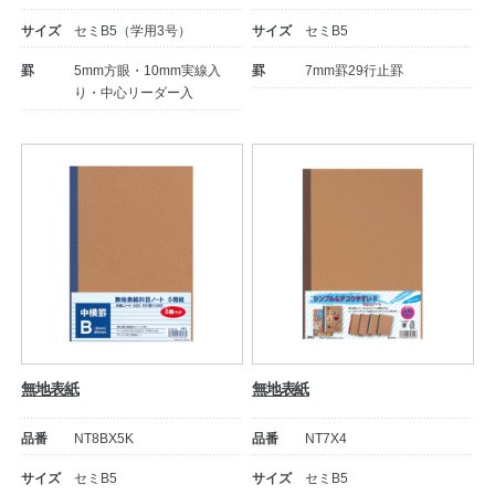
サイズ
セミB5（学用3号）
サイズ
セミB5
罫
5mm方眼・10mm実線入
罫
7mm罫29行止罫
り・中心リーダー入
教職員の皆さまへ
法人のお客様へ
無地表紙
無地表紙
OEMご希望の方へ
品番
NT8BX5K
品番
NT7X4
サイズ
セミB5
サイズ
セミB5