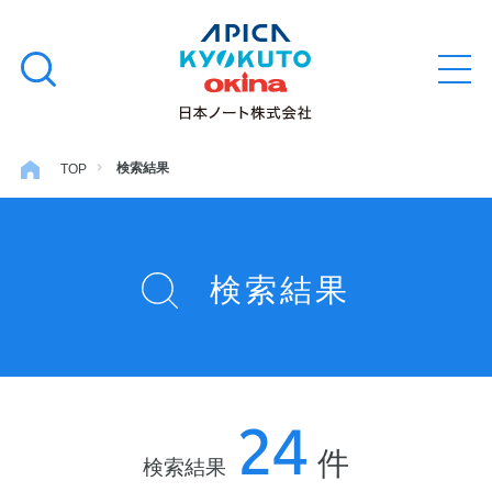
本
学習帳
検
文
メ
索
ニ
へ
ュ
す
ス
ー
学用品
を
る
キ
検索結果
TOP
開
閉
ッ
ノート・メモ
プ
検索結果
ファイル・バインダー
日用・事務用品
24
特集・コラム
件
検索結果