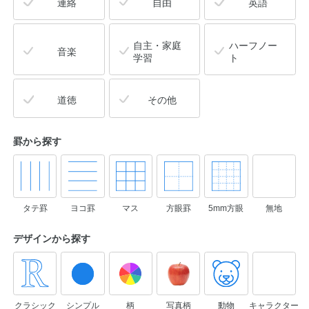
連絡
自由
英語
自主・家庭
ハーフノー
音楽
学習
ト
道徳
その他
罫から探す
タテ罫
ヨコ罫
マス
方眼罫
5mm方眼
無地
デザインから
探す
クラシック
シンプル
柄
写真柄
動物
キャラクター