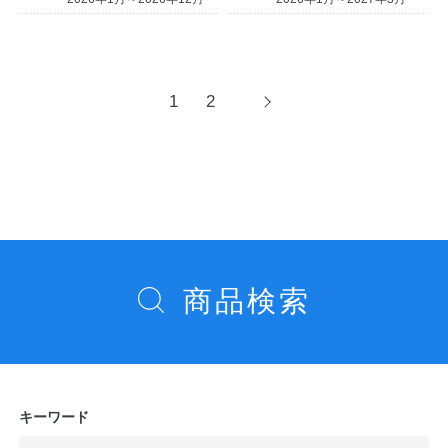
投
1
2
次
へ
稿
ナ
ビ
ゲ
ー
シ
商品検索
ョ
ン
キーワード