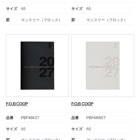
サイズ
A5
サイズ
A5
罫
マンスリー（ブロック）
罫
マンスリー（ブロック）
教職員の皆さまへ
法人のお客様へ
F.O.B COOP
F.O.B COOP
OEMご希望の方へ
品番
PBF48K27
品番
PBF48W27
サイズ
A5
サイズ
A5