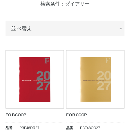
検索条件：
ダイアリー
ノートの豆知識
探求・自主学習のすすめ
並
並べ替え
工場フォトツアー
べ
替
アンケート
え
公式オンラインショップ
企業情報
SDGsと未来
カタログ
お知らせ
お問い合わせ
プライバシーポリシー
F.O.B COOP
F.O.B COOP
English
品番
PBF48DR27
品番
PBF48GO27