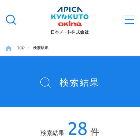
本
学習帳
検
文
メ
索
ニ
へ
ュ
す
ス
ー
学用品
を
る
キ
検索結果
TOP
開
閉
ッ
ノート・メモ
プ
検索結果
ファイル・バインダー
日用・事務用品
28
特集・コラム
件
検索結果