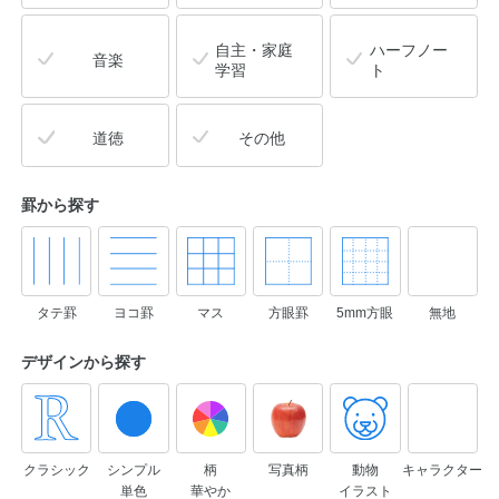
自主・家庭
ハーフノー
音楽
学習
ト
道徳
その他
罫から探す
タテ罫
ヨコ罫
マス
方眼罫
5mm方眼
無地
デザインから
探す
クラシック
シンプル
柄
写真柄
動物
キャラクター
単色
華やか
イラスト